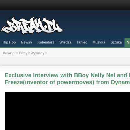
Hip Hop
Newsy
Kalendarz
Wiedza
Taniec
Muzyka
Sztuka
V
Break.pl
Filmy
Wywiady
Exclusive Interview with BBoy Nelly Nel and
Freeze(inventor of powermoves) from Dynam