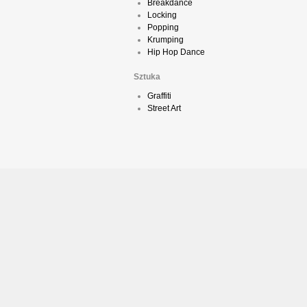
Breakdance
Locking
Popping
Krumping
Hip Hop Dance
Sztuka
Graffiti
Street Art