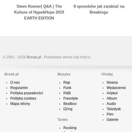
Steen Koener| Q&A | The
8 sposobów jak zarabiać na
Kulture of Hype&Hope 2019
Breakingu
EARTH EDITION
© 2001 - 2026
Break.pl
- Prawdziwa strona Hip-Hop'u!
Break.pl
Muzyka
+Dodaj
O nas
Rap
Newsa
Regulamin
Funk
Wydarzenie
Polityka prywatności
R&B
Artykuł
Polityka cookies
Freestyle
Album
Mapa strony
Beatbox
Audio
Dj'ing
Teledysk
Film
Taniec
Galerie
Rocking