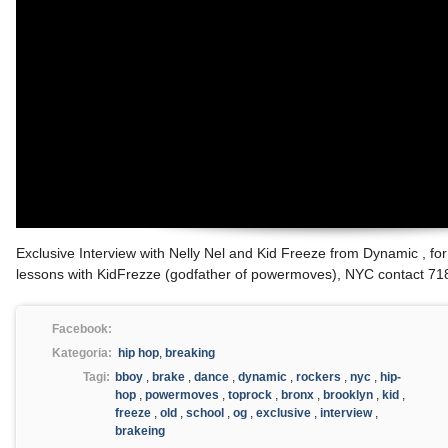
Exclusive Interview with Nelly Nel and Kid Freeze from Dynamic , 
lessons with KidFrezze (godfather of powermoves), NYC contact 7
Facebook:
Kategoria:
hip hop
,
breaking
Tagi:
bboy
,
brake
,
dance
,
dynamic
,
rockers
,
nyc
,
hip-
hop
,
powermoves
,
toprock
,
bronx
,
brooklyn
,
kid
,
freeze
,
old
,
school
,
og
,
exclusive
,
interview
,
brakeing