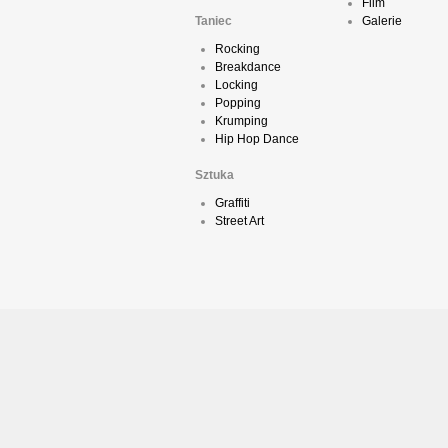
Film
Taniec
Galerie
Rocking
Breakdance
Locking
Popping
Krumping
Hip Hop Dance
Sztuka
Graffiti
Street Art