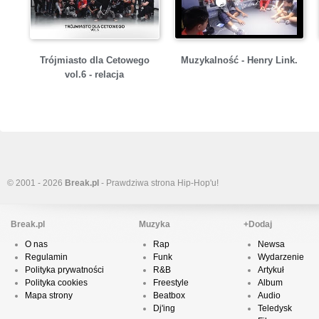
Trójmiasto dla Cetowego
Muzykalność - Henry Link.
vol.6 - relacja
© 2001 - 2026
Break.pl
- Prawdziwa strona Hip-Hop'u!
Break.pl
Muzyka
+Dodaj
O nas
Rap
Newsa
Regulamin
Funk
Wydarzenie
Polityka prywatności
R&B
Artykuł
Polityka cookies
Freestyle
Album
Mapa strony
Beatbox
Audio
Dj'ing
Teledysk