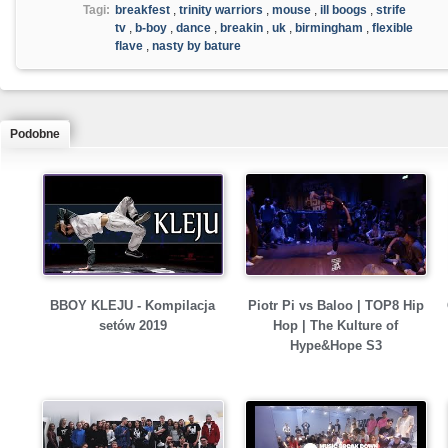
Tagi:
breakfest
,
trinity warriors
,
mouse
,
ill boogs
,
strife
tv
,
b-boy
,
dance
,
breakin
,
uk
,
birmingham
,
flexible
flave
,
nasty by bature
Podobne
BBOY KLEJU - Kompilacja
Piotr Pi vs Baloo | TOP8 Hip
setów 2019
Hop | The Kulture of
Hype&Hope S3