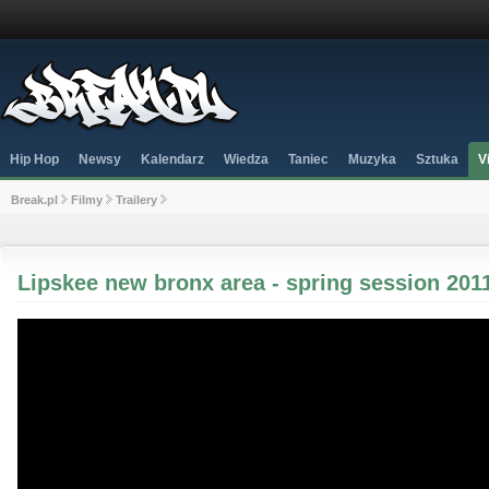
Hip Hop
Newsy
Kalendarz
Wiedza
Taniec
Muzyka
Sztuka
V
Break.pl
Filmy
Trailery
Lipskee new bronx area - spring session 201