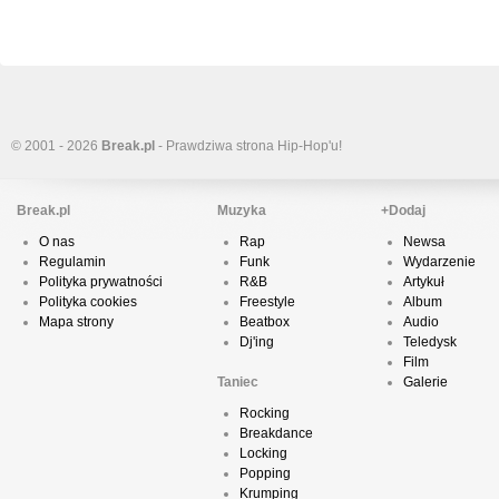
© 2001 - 2026
Break.pl
- Prawdziwa strona Hip-Hop'u!
Break.pl
Muzyka
+Dodaj
O nas
Rap
Newsa
Regulamin
Funk
Wydarzenie
Polityka prywatności
R&B
Artykuł
Polityka cookies
Freestyle
Album
Mapa strony
Beatbox
Audio
Dj'ing
Teledysk
Film
Taniec
Galerie
Rocking
Breakdance
Locking
Popping
Krumping