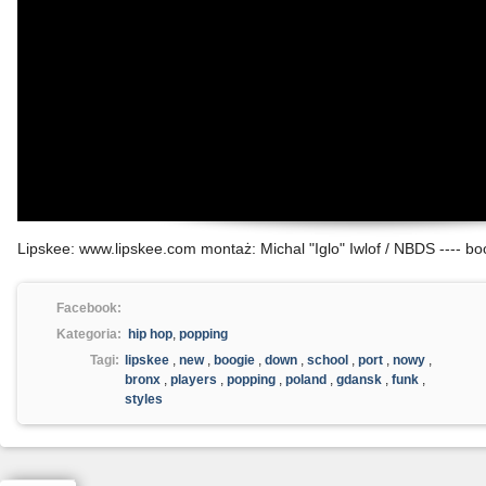
Lipskee: www.lipskee.com montaż: Michal "Iglo" Iwlof / NBDS ---- b
Facebook:
Kategoria:
hip hop
,
popping
Tagi:
lipskee
,
new
,
boogie
,
down
,
school
,
port
,
nowy
,
bronx
,
players
,
popping
,
poland
,
gdansk
,
funk
,
styles