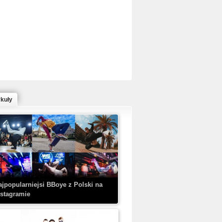
ed Bull Bc One Cypher Poland 2020 w
owym Wydaniu!
ykuły
aczorex w najnowszym klipie: HRYPA
 Kobieta z walizką
ajpopularniejsi BBoye z Polski na
nstagramie