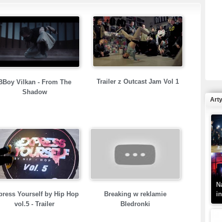
R
N
Trailer z Outcast Jam Vol 1
BBoy Vilkan - From The
Shadow
Art
K
–
N
i
press Yourself by Hip Hop
Breaking w reklamie
vol.5 - Trailer
BIedronki