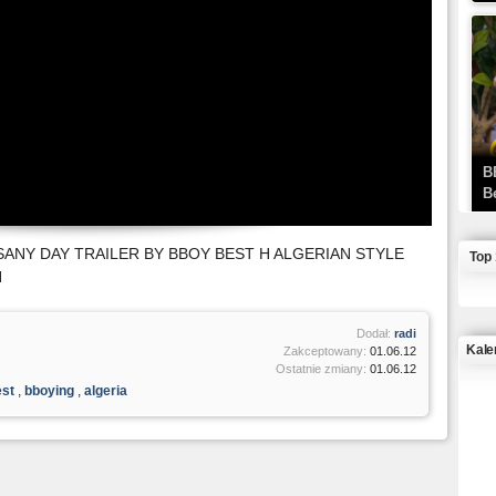
B
B
 SANY DAY TRAILER BY BBOY BEST H ALGERIAN STYLE
Top
N
Dodał:
radi
Kale
Zakceptowany:
01.06.12
Ostatnie zmiany:
01.06.12
est
,
bboying
,
algeria
J