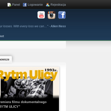
Panel
Logowanie
Rejestracja
ur losses. With every loss we can…" -
Alien Ness
ket
nowsze
remiera filmu dokumentalnego
RYTM ULICY”