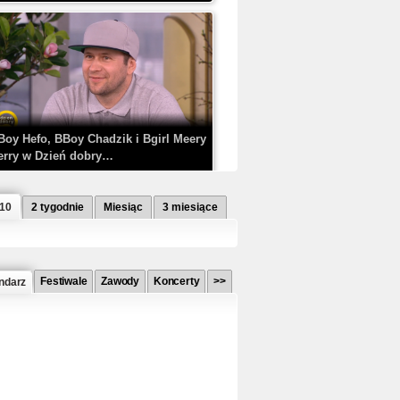
Boy Hefo, BBoy Chadzik i Bgirl Meery
erry w Dzień dobry…
 10
2 tygodnie
Miesiąc
3 miesiące
Festiwale
Zawody
Koncerty
>>
ndarz
etlagz ft. PRO8L3M - Mieć i nie mieć