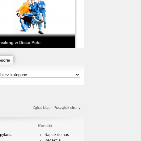
EDE & SIR MICH - KICKDOWN /
ISCO NOIR
reaking w Disco Polo
egorie
łoń & Dope D.O.D. - Makeem Bleed |
rod. Chubeats, Scratch:…
reaking na Olimpiadzie w Paryżu
024 - Najciekawsze komentarze
Zgłoś błąd
|
Początek strony
Kontakt
pytania
Napisz do nas
risBo - Cienie
Redakcja