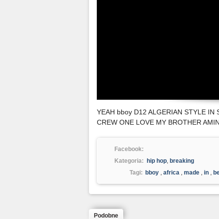
YEAH bboy D12 ALGERIAN STYLE IN
CREW ONE LOVE MY BROTHER AMI
Facebook:
Kategoria:
hip hop
,
breaking
Tagi:
bboy
,
africa
,
made
,
in
,
b
Podobne