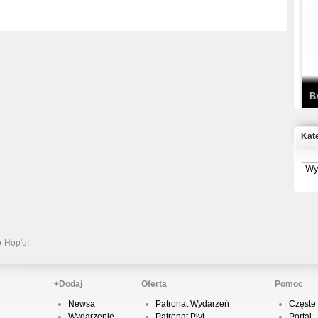
T
D
B
Kat
S
P
B
2
p-Hop'u!
+Dodaj
Oferta
Pomoc
Newsa
Patronat Wydarzeń
Częste 
K
Wydarzenie
Patronat Płyt
Portal