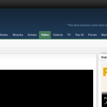
"The best lessons come from o
Taniec
Muzyka
Sztuka
Video
Galeria
TV
Top 10
Forum
Mar
Naj
P
„