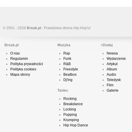
© 2001 - 2026
Break.pl
- Prawdziwa strona Hip-Hop'u!
Break.pl
Muzyka
+Dodaj
O nas
Rap
Newsa
Regulamin
Funk
Wydarzenie
Polityka prywatności
R&B
Artykuł
Polityka cookies
Freestyle
Album
Mapa strony
Beatbox
Audio
Dj'ing
Teledysk
Film
Taniec
Galerie
Rocking
Breakdance
Locking
Popping
Krumping
Hip Hop Dance