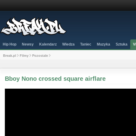
Hip Hop
Newsy
Kalendarz
Wiedza
Taniec
Muzyka
Sztuka
V
Break.pl
Filmy
Pozostale
Bboy Nono crossed square airflare