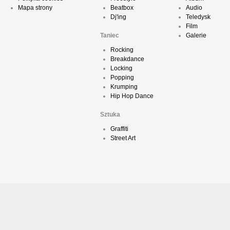
Mapa strony
Beatbox
Audio
Dj'ing
Teledysk
Film
Taniec
Galerie
Rocking
Breakdance
Locking
Popping
Krumping
Hip Hop Dance
Sztuka
Graffiti
Street Art