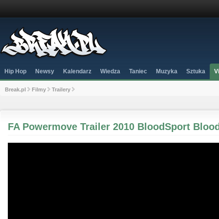
Hip Hop
Newsy
Kalendarz
Wiedza
Taniec
Muzyka
Sztuka
V
Break.pl
Filmy
Trailery
FA Powermove Trailer 2010 BloodSport Bloo