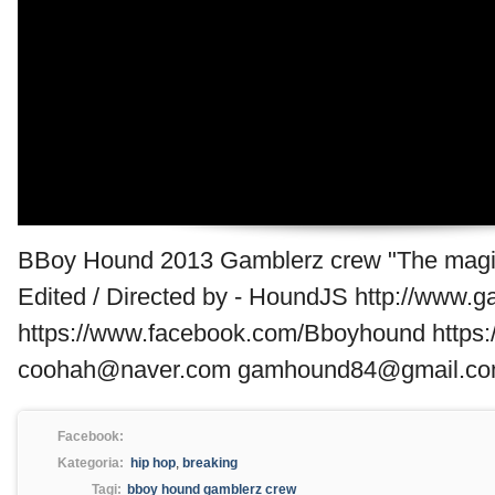
BBoy Hound 2013 Gamblerz crew "The magic
Edited / Directed by - HoundJS http://www.g
https://www.facebook.com/Bboyhound https:/
coohah@naver.com gamhound84@gmail.c
Facebook:
Kategoria:
hip hop
,
breaking
Tagi:
bboy hound gamblerz crew