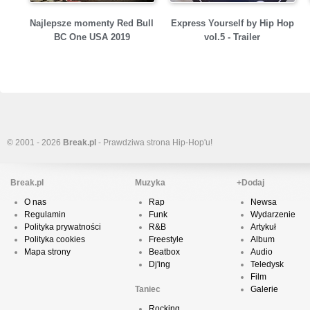
Najlepsze momenty Red Bull
Express Yourself by Hip Hop
BC One USA 2019
vol.5 - Trailer
© 2001 - 2026
Break.pl
- Prawdziwa strona Hip-Hop'u!
Break.pl
Muzyka
+Dodaj
O nas
Rap
Newsa
Regulamin
Funk
Wydarzenie
Polityka prywatności
R&B
Artykuł
Polityka cookies
Freestyle
Album
Mapa strony
Beatbox
Audio
Dj'ing
Teledysk
Film
Taniec
Galerie
Rocking