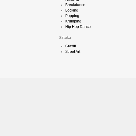
Breakdance
Locking
Popping
Krumping
Hip Hop Dance
Sztuka
Graffiti
Street Art