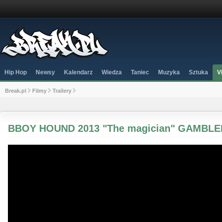
Hip Hop
Newsy
Kalendarz
Wiedza
Taniec
Muzyka
Sztuka
V
Break.pl
Filmy
Trailery
BBOY HOUND 2013 "The magician" GAMBL