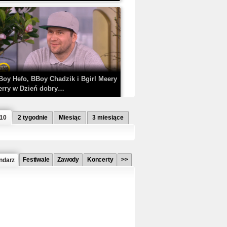
Boy Hefo, BBoy Chadzik i Bgirl Meery
erry w Dzień dobry…
 10
2 tygodnie
Miesiąc
3 miesiące
Festiwale
Zawody
Koncerty
>>
ndarz
etlagz ft. PRO8L3M - Mieć i nie mieć