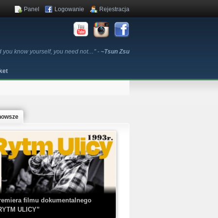
Panel
Logowanie
Rejestracja
d you know yourself, you need not…" -
~Tsun Zsu
ket
nowsze
remiera filmu dokumentalnego
RYTM ULICY”