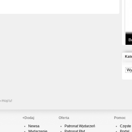
T
D
B
Kat
S
P
B
2
p-Hop'u!
+Dodaj
Oferta
Pomoc
Newsa
Patronat Wydarzeń
Częste 
K
Wydarzenie
Patronat Płyt
Portal