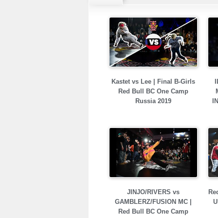
Kastet vs Lee | Final B-Girls
I
Red Bull BC One Camp
Russia 2019
I
JINJO/RIVERS vs
Red
GAMBLERZ/FUSION MC |
U
Red Bull BC One Camp