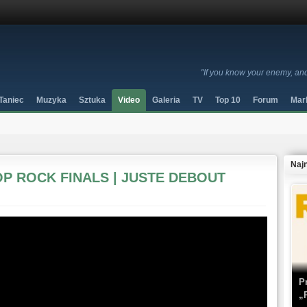
"If you know your enemy, an
Taniec
Muzyka
Sztuka
Video
Galeria
TV
Top 10
Forum
Mar
Naj
OP ROCK FINALS | JUSTE DEBOUT
P
„