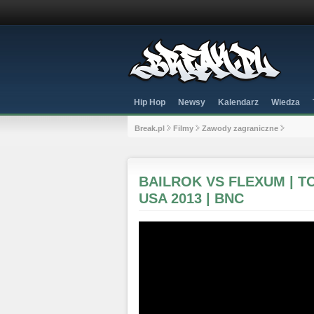
Hip Hop
Newsy
Kalendarz
Wiedza
Break.pl
Filmy
Zawody zagraniczne
BAILROK VS FLEXUM | T
USA 2013 | BNC