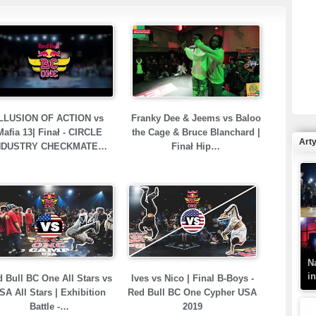
R
N
LLUSION OF ACTION vs
Franky Dee & Jeems vs Baloo
Mafia 13| Finał - CIRCLE
the Cage & Bruce Blanchard |
Art
NDUSTRY CHECKMATE…
Finał Hip…
K
–
N
i
 Bull BC One All Stars vs
Ives vs Nico | Final B-Boys -
SA All Stars | Exhibition
Red Bull BC One Cypher USA
Battle -…
2019