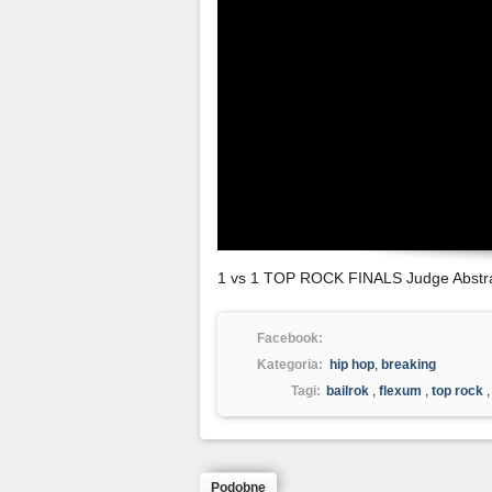
1 vs 1 TOP ROCK FINALS Judge Abst
Facebook:
Kategoria:
hip hop
,
breaking
Tagi:
bailrok
,
flexum
,
top rock
Podobne