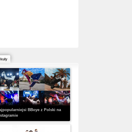
ed Bull Bc One Cypher Poland 2020 w
owym Wydaniu!
ykuły
aczorex w najnowszym klipie: HRYPA
 Kobieta z walizką
ajpopularniejsi BBoye z Polski na
nstagramie