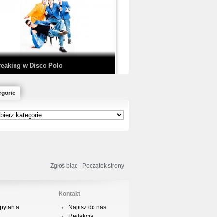
EDE & SIR MICH - KICKDOWN /
ISCO NOIR
reaking w Disco Polo
egorie
łoń & Dope D.O.D. - Makeem Bleed |
rod. Chubeats, Scratch:…
reaking na Olimpiadzie w Paryżu
024 - Najciekawsze komentarze
Zgłoś błąd
|
Początek strony
Kontakt
pytania
Napisz do nas
risBo - Cienie
Redakcja