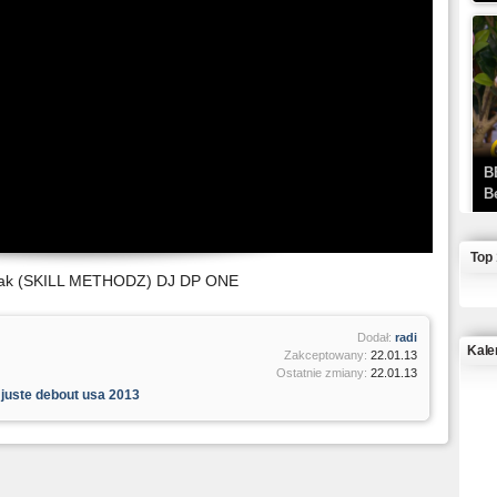
B
B
Top
rak (SKILL METHODZ) DJ DP ONE
Dodał:
radi
Kale
Zakceptowany:
22.01.13
Ostatnie zmiany:
22.01.13
,
juste debout usa 2013
J