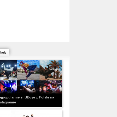
ed Bull Bc One Cypher Poland 2020 w
owym Wydaniu!
ykuły
aczorex w najnowszym klipie: HRYPA
 Kobieta z walizką
ajpopularniejsi BBoye z Polski na
nstagramie