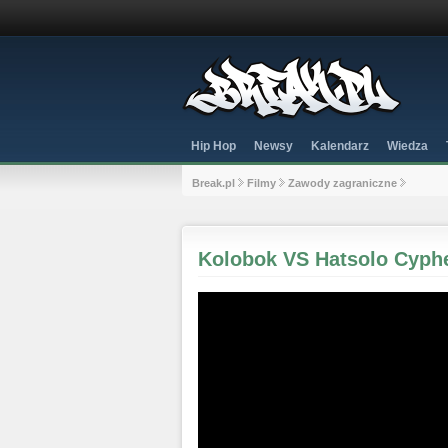
Hip Hop
Newsy
Kalendarz
Wiedza
Break.pl
Filmy
Zawody zagraniczne
Kolobok VS Hatsolo Cyphe