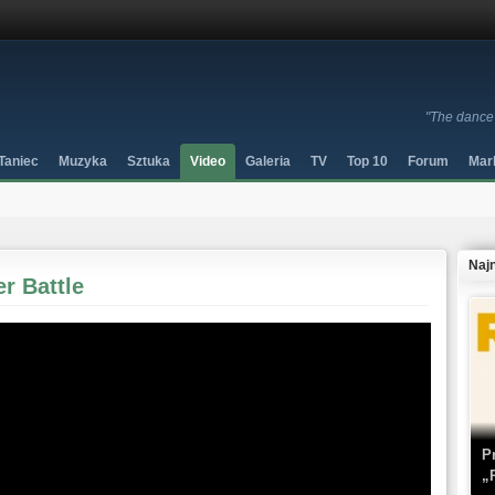
"The dance 
Taniec
Muzyka
Sztuka
Video
Galeria
TV
Top 10
Forum
Mar
Naj
r Battle
P
„