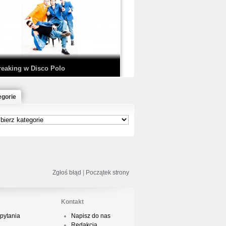
EDE & SIR MICH - KICKDOWN /
ISCO NOIR
reaking w Disco Polo
egorie
łoń & Dope D.O.D. - Makeem Bleed |
rod. Chubeats, Scratch:…
reaking na Olimpiadzie w Paryżu
024 - Najciekawsze komentarze
Zgłoś błąd
|
Początek strony
Kontakt
pytania
Napisz do nas
risBo - Cienie
Redakcja