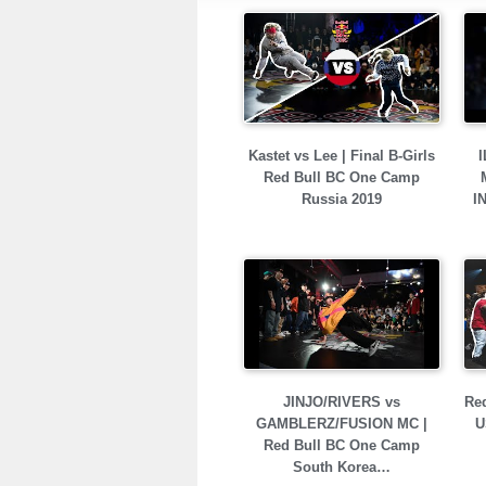
Kastet vs Lee | Final B-Girls
I
Red Bull BC One Camp
Russia 2019
I
JINJO/RIVERS vs
Red
GAMBLERZ/FUSION MC |
U
Red Bull BC One Camp
South Korea…