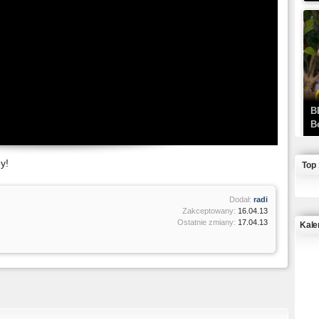
B
B
y!
Top
Dodał:
radi
Zakceptowany:
16.04.13
Ostatnie zmiany:
17.04.13
Kale
J