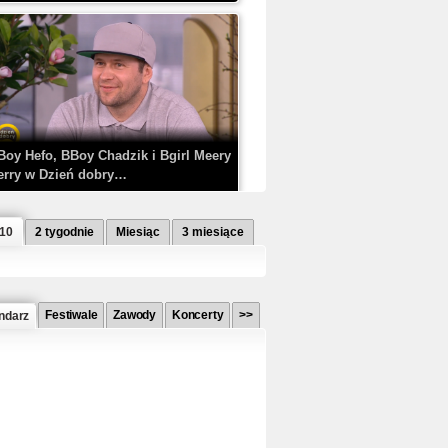
Boy Hefo, BBoy Chadzik i Bgirl Meery
erry w Dzień dobry…
 10
2 tygodnie
Miesiąc
3 miesiące
Festiwale
Zawody
Koncerty
>>
ndarz
etlagz ft. PRO8L3M - Mieć i nie mieć