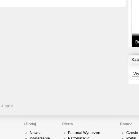
T
D
B
Kat
S
P
B
2
p-Hop'u!
+Dodaj
Oferta
Pomoc
Newsa
Patronat Wydarzeń
Częste 
K
Wydarzenie
Patronat Płyt
Portal