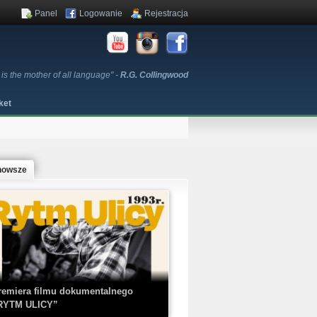
Panel
Logowanie
Rejestracja
is the mother of all language" -
R.G. Collingwood
ket
nowsze
remiera filmu dokumentalnego
RYTM ULICY”