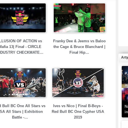
R
N
LLUSION OF ACTION vs
Franky Dee & Jeems vs Baloo
Mafia 13| Finał - CIRCLE
the Cage & Bruce Blanchard |
NDUSTRY CHECKMATE…
Finał Hip…
Art
K
–
 Bull BC One All Stars vs
Ives vs Nico | Final B-Boys -
N
SA All Stars | Exhibition
Red Bull BC One Cypher USA
i
Battle -…
2019