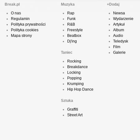
Break.pl
Muzyka
+Dodaj
O nas
Rap
Newsa
Regulamin
Funk
Wydarzenie
Polityka prywatności
R&B
Artykuł
Polityka cookies
Freestyle
Album
Mapa strony
Beatbox
Audio
Dj'ing
Teledysk
Film
Taniec
Galerie
Rocking
Breakdance
Locking
Popping
Krumping
Hip Hop Dance
Sztuka
Graffiti
Street Art