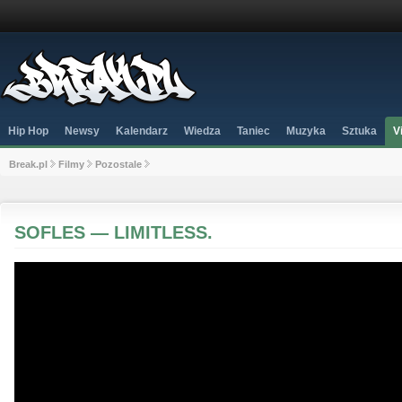
Hip Hop
Newsy
Kalendarz
Wiedza
Taniec
Muzyka
Sztuka
V
Break.pl
Filmy
Pozostale
SOFLES — LIMITLESS.