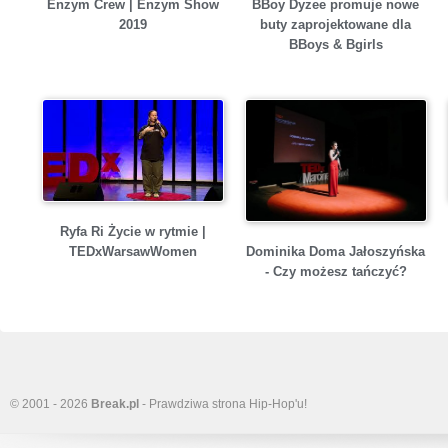
Enzym Crew | Enzym Show
BBoy Dyzee promuje nowe
2019
buty zaprojektowane dla
BBoys & Bgirls
Ryfa Ri Życie w rytmie |
Dominika Doma Jałoszyńska
TEDxWarsawWomen
- Czy możesz tańczyć?
© 2001 - 2026
Break.pl
- Prawdziwa strona Hip-Hop'u!