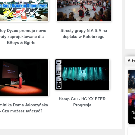
R
Boy Dyzee promuje nowe
Streety grupy N.A.S.A na
N
buty zaprojektowane dla
deptaku w Kołobrzegu
BBoys & Bgirls
Art
K
–
Hemp Gru - HG XX ETER
minika Doma Jałoszyńska
Progresja
- Czy możesz tańczyć?
N
i