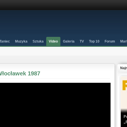
Taniec
Muzyka
Sztuka
Video
Galeria
TV
Top 10
Forum
Mar
Naj
Włocławek 1987
P
„