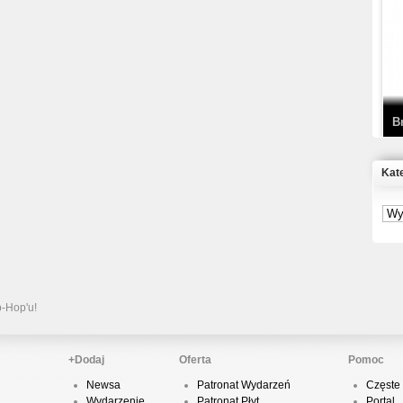
T
D
B
Kat
S
P
B
2
p-Hop'u!
+Dodaj
Oferta
Pomoc
Newsa
Patronat Wydarzeń
Częste 
K
Wydarzenie
Patronat Płyt
Portal