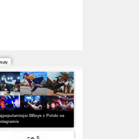
ed Bull Bc One Cypher Poland 2020 w
owym Wydaniu!
ykuły
aczorex w najnowszym klipie: HRYPA
 Kobieta z walizką
ajpopularniejsi BBoye z Polski na
nstagramie