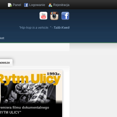
Panel
Logowanie
Rejestracja
"Hip-hop is a vehicle. " -
Talib Kweli
ket
nowsze
remiera filmu dokumentalnego
RYTM ULICY”