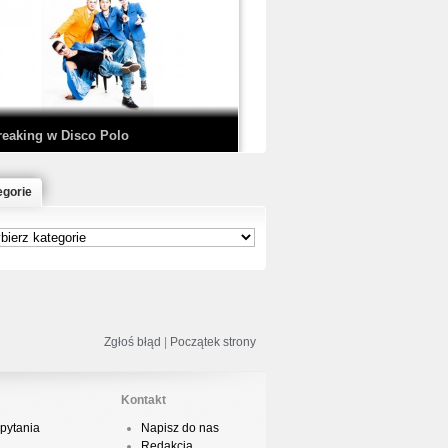
EDE & SIR MICH - KICKDOWN /
ISCO NOIR
reaking w Disco Polo
egorie
łoń & Dope D.O.D. - Makeem Bleed |
rod. Chubeats, Scratch:…
reaking na Olimpiadzie w Paryżu
024 - Najciekawsze komentarze
Zgłoś błąd
|
Początek strony
Kontakt
pytania
Napisz do nas
risBo - Cienie
Redakcja