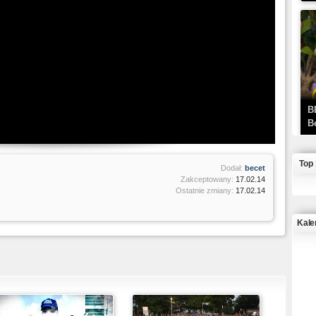
B
B
Top
Dodał:
becet
Zakceptowany:
17.02.14
Ostatnie zmiany:
17.02.14
Kale
J