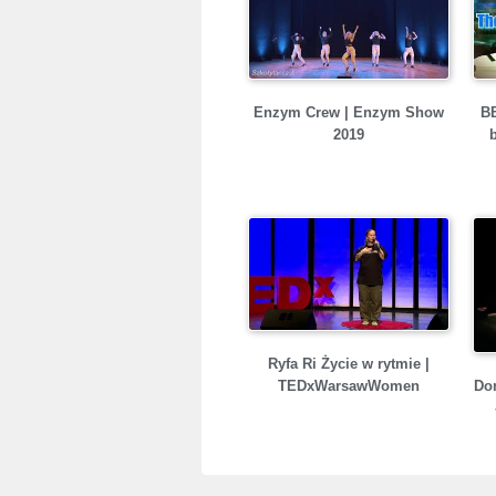
Enzym Crew | Enzym Show
B
2019
Ryfa Ri Życie w rytmie |
Do
TEDxWarsawWomen