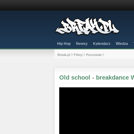
Hip Hop
Newsy
Kalendarz
Wiedza
Break.pl
Filmy
Pozostale
Old school - breakdance 