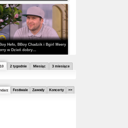
Boy Hefo, BBoy Chadzik i Bgirl Meery
erry w Dzień dobry…
 10
2 tygodnie
Miesiąc
3 miesiące
Festiwale
Zawody
Koncerty
>>
ndarz
etlagz ft. PRO8L3M - Mieć i nie mieć