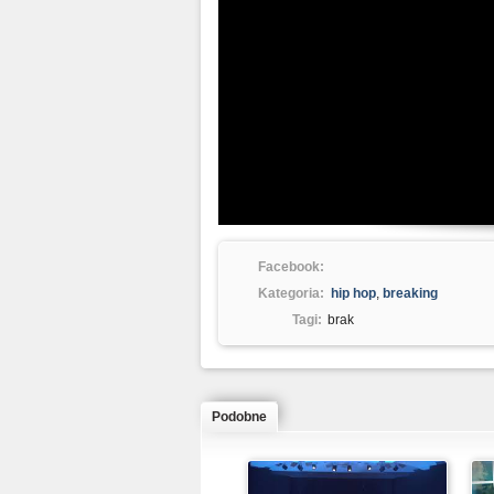
Facebook:
Kategoria:
hip hop
,
breaking
Tagi:
brak
Podobne