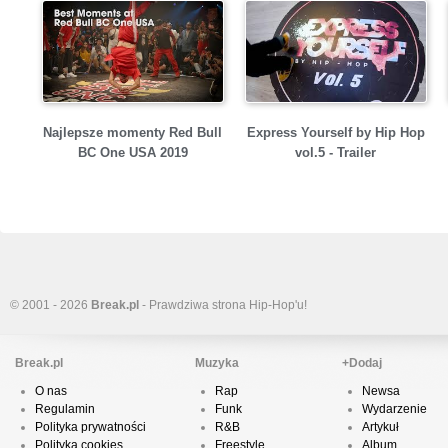
Najlepsze momenty Red Bull
Express Yourself by Hip Hop
BC One USA 2019
vol.5 - Trailer
© 2001 - 2026
Break.pl
- Prawdziwa strona Hip-Hop'u!
Break.pl
Muzyka
+Dodaj
O nas
Rap
Newsa
Regulamin
Funk
Wydarzenie
Polityka prywatności
R&B
Artykuł
Polityka cookies
Freestyle
Album