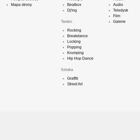
Mapa strony
Beatbox
Audio
Dj'ing
Teledysk
Film
Taniec
Galerie
Rocking
Breakdance
Locking
Popping
Krumping
Hip Hop Dance
Sztuka
Graffiti
Street Art