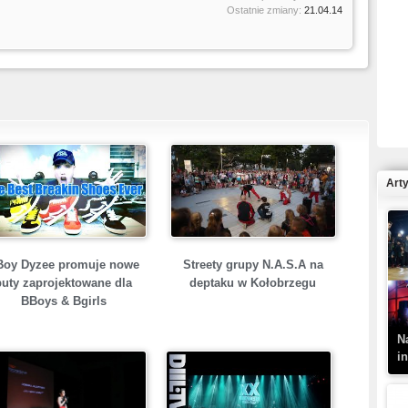
Ostatnie zmiany:
21.04.14
R
N
Art
K
Boy Dyzee promuje nowe
Streety grupy N.A.S.A na
–
buty zaprojektowane dla
deptaku w Kołobrzegu
BBoys & Bgirls
N
i