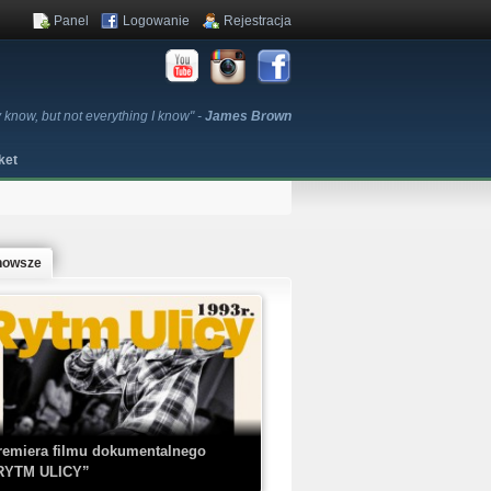
Panel
Logowanie
Rejestracja
y know, but not everything I know" -
James Brown
ket
nowsze
remiera filmu dokumentalnego
RYTM ULICY”