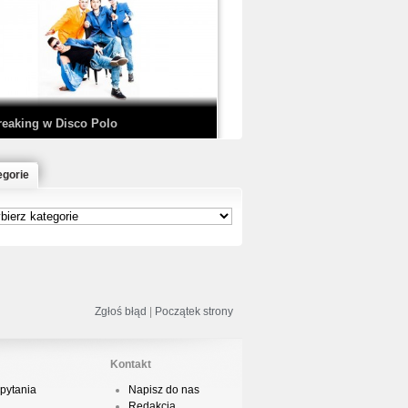
EDE & SIR MICH - KICKDOWN /
ISCO NOIR
reaking w Disco Polo
egorie
łoń & Dope D.O.D. - Makeem Bleed |
rod. Chubeats, Scratch:…
reaking na Olimpiadzie w Paryżu
024 - Najciekawsze komentarze
Zgłoś błąd
|
Początek strony
Kontakt
pytania
Napisz do nas
risBo - Cienie
Redakcja