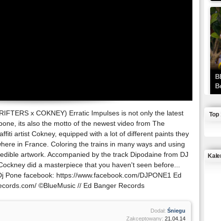
B
B
RIFTERS x COKNEY) Erratic Impulses is not only the latest
Top
pone, its also the motto of the newest video from The
ffiti artist Cokney, equipped with a lot of different paints they
here in France. Coloring the trains in many ways and using
credible artwork. Accompanied by the track Dipodaine from DJ
Kale
Cockney did a masterpiece that you haven't seen before...
om Dj Pone facebook: https://www.facebook.com/DJPONE1 Ed
J
ecords.com/ ©BlueMusic // Ed Banger Records
Dodał:
Śniegu
Zakceptowany:
21.04.14