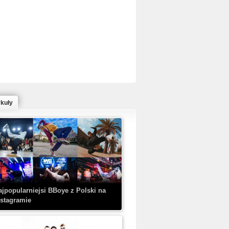
ed Bull Bc One Cypher Poland 2020 w
owym Wydaniu!
ykuły
aczorex w najnowszym klipie: HRYPA
 Kobieta z walizką
ajpopularniejsi BBoye z Polski na
nstagramie