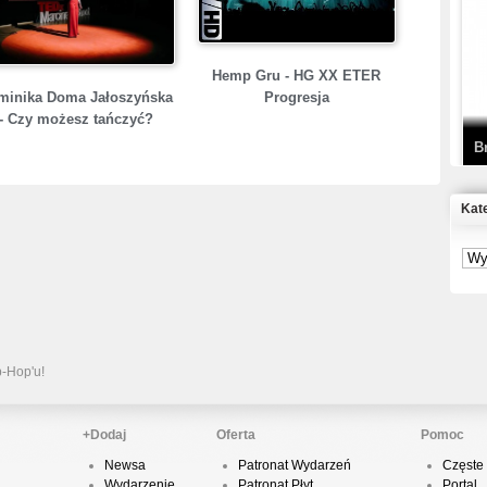
T
D
Hemp Gru - HG XX ETER
minika Doma Jałoszyńska
Progresja
- Czy możesz tańczyć?
B
Kat
S
P
B
2
p-Hop'u!
+Dodaj
Oferta
Pomoc
Newsa
Patronat Wydarzeń
Częste 
K
Wydarzenie
Patronat Płyt
Portal