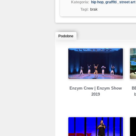
Kategoria:
hip hop
,
graffiti
,
street art
Tagi:
brak
Podobne
Enzym Crew | Enzym Show
B
2019