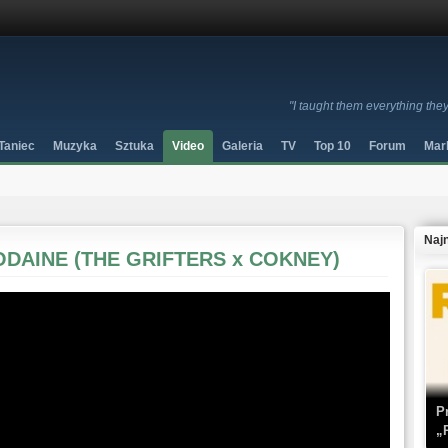
"I taught them everything the
Taniec
Muzyka
Sztuka
Video
Galeria
TV
Top 10
Forum
Mar
Naj
IPODAINE (THE GRIFTERS x COKNEY)
P
„