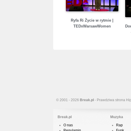
Ryfa Ri Życie w rytmie |
Do
TEDxWarsawWomen
© 2001 - 2026
Break.pl
- Prawdziwa strona Hi
Break.pl
Muzyka
O nas
Rap
Regulamin
Funk