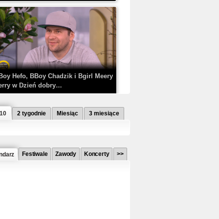
Boy Hefo, BBoy Chadzik i Bgirl Meery
erry w Dzień dobry…
 10
2 tygodnie
Miesiąc
3 miesiące
Festiwale
Zawody
Koncerty
>>
ndarz
etlagz ft. PRO8L3M - Mieć i nie mieć