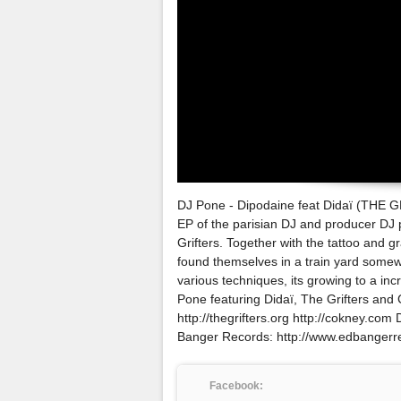
DJ Pone - Dipodaine feat Didaï (THE G
EP of the parisian DJ and producer DJ 
Grifters. Together with the tattoo and gra
found themselves in a train yard somew
various techniques, its growing to a in
Pone featuring Didaï, The Grifters and 
http://thegrifters.org http://cokney.c
Banger Records: http://www.edbangerr
Facebook: