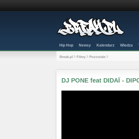
Hip Hop
Newsy
Kalendarz
Wiedza
Break.pl
Filmy
Pozostale
DJ PONE feat DIDAÏ - D