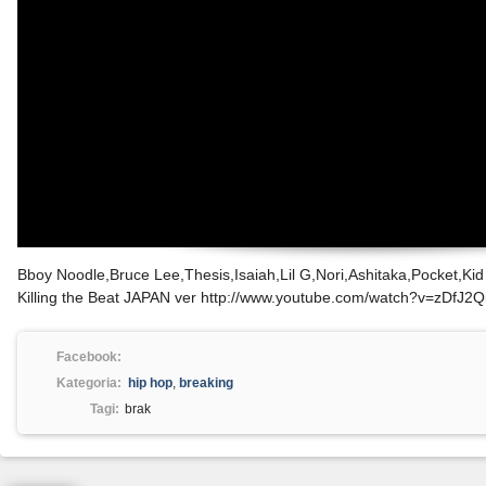
Bboy Noodle,Bruce Lee,Thesis,Isaiah,Lil G,Nori,Ashitaka,Pocket,Kid 
Killing the Beat JAPAN ver http://www.youtube.com/watch?v=zDfJ2Q
Facebook:
Kategoria:
hip hop
,
breaking
Tagi:
brak