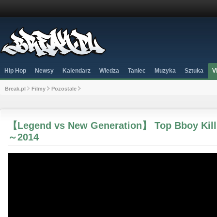
Hip Hop
Newsy
Kalendarz
Wiedza
Taniec
Muzyka
Sztuka
V
Break.pl
Filmy
Pozostale
【Legend vs New Generation】 Top Bboy Killi
～2014