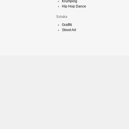
Krumping
Hip Hop Dance
Sztuka
Graffiti
Street Art