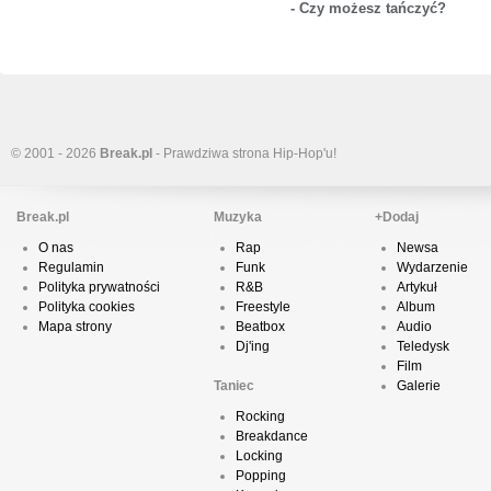
- Czy możesz tańczyć?
© 2001 - 2026
Break.pl
- Prawdziwa strona Hip-Hop'u!
Break.pl
Muzyka
+Dodaj
O nas
Rap
Newsa
Regulamin
Funk
Wydarzenie
Polityka prywatności
R&B
Artykuł
Polityka cookies
Freestyle
Album
Mapa strony
Beatbox
Audio
Dj'ing
Teledysk
Film
Taniec
Galerie
Rocking
Breakdance
Locking
Popping