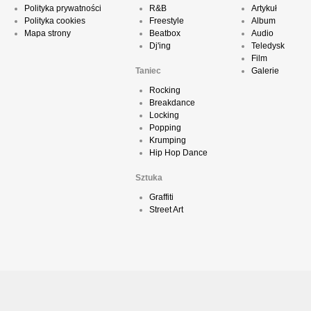
Polityka prywatności
R&B
Artykuł
Polityka cookies
Freestyle
Album
Mapa strony
Beatbox
Audio
Dj'ing
Teledysk
Film
Taniec
Galerie
Rocking
Breakdance
Locking
Popping
Krumping
Hip Hop Dance
Sztuka
Graffiti
Street Art