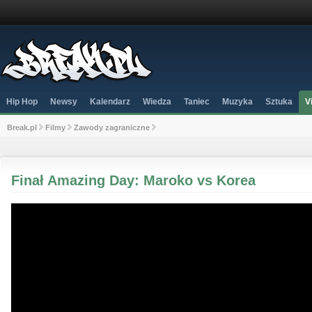
Hip Hop
Newsy
Kalendarz
Wiedza
Taniec
Muzyka
Sztuka
V
Break.pl
Filmy
Zawody zagraniczne
Finał Amazing Day: Maroko vs Korea