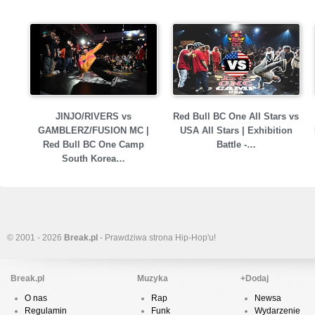
JINJO/RIVERS vs
Red Bull BC One All Stars vs
GAMBLERZ/FUSION MC |
USA All Stars | Exhibition
Red Bull BC One Camp
Battle -…
South Korea…
© 2001 - 2026
Break.pl
- Prawdziwa strona Hip-Hop'u!
Break.pl
Muzyka
+Dodaj
O nas
Rap
Newsa
Regulamin
Funk
Wydarzenie