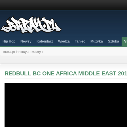
Hip Hop
Newsy
Kalendarz
Wiedza
Taniec
Muzyka
Sztuka
V
Break.pl
Filmy
Trailery
REDBULL BC ONE AFRICA MIDDLE EAST 20