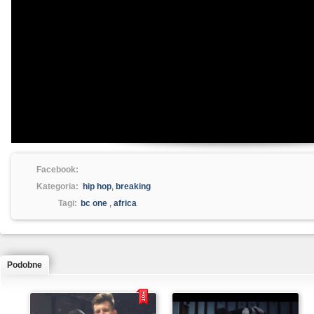
Facebook:
Kategoria:
hip hop
,
breaking
Tagi:
bc one
,
africa
Podobne