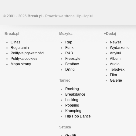
© 2001 - 2026
Break.pl
- Prawdziwa strona Hip-Hop'u!
Break.pl
Muzyka
+Dodaj
O nas
Rap
Newsa
Regulamin
Funk
Wydarzenie
Polityka prywatności
R&B
Artykuł
Polityka cookies
Freestyle
Album
Mapa strony
Beatbox
Audio
Dj'ing
Teledysk
Film
Taniec
Galerie
Rocking
Breakdance
Locking
Popping
Krumping
Hip Hop Dance
Sztuka
Graffiti