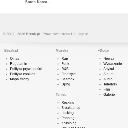
South Korea…
© 2001 - 2026
Break.pl
- Prawdziwa strona Hip-Hop'u!
Break.pl
Muzyka
+Dodaj
O nas
Rap
Newsa
Regulamin
Funk
Wydarzenie
Polityka prywatności
R&B
Artykuł
Polityka cookies
Freestyle
Album
Mapa strony
Beatbox
Audio
Dj'ing
Teledysk
Film
Taniec
Galerie
Rocking
Breakdance
Locking
Popping
Krumping