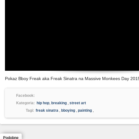
Pokaz Bboy Freak aka Freak Sinatra na Massive Monkees Day 201
Facebook:
Kategoria:
hip hop
,
breaking
,
street art
Tagi:
freak sinatra
,
bboying
,
painting
,
Podobne