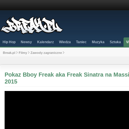
Hip Hop
Newsy
Kalendarz
Wiedza
Taniec
Muzyka
Sztuka
V
Break.pl
Filmy
Zawody zagraniczne
Pokaz Bboy Freak aka Freak Sinatra na Mas
2015