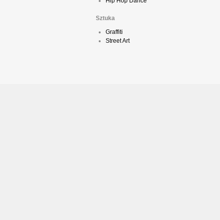
Hip Hop Dance
Sztuka
Graffiti
Street Art