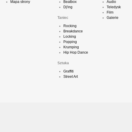
Mapa strony
Beatbox
Audio
Dj'ing
Teledysk
Film
Taniec
Galerie
Rocking
Breakdance
Locking
Popping
Krumping
Hip Hop Dance
Sztuka
Graffiti
Street Art