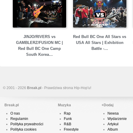
JINJO/RIVERS vs
Red Bull BC One All Stars vs
GAMBLERZ/FUSION MC |
USA All Stars | Exhibition
Red Bull BC One Camp
Battle -…
South Korea…
© 2001 - 2026
Break.pl
- Prawdziwa strona Hip-Hop'u!
Break.pl
Muzyka
+Dodaj
O nas
Rap
Newsa
Regulamin
Funk
Wydarzenie
Polityka prywatności
R&B
Artykuł
Polityka cookies
Freestyle
Album