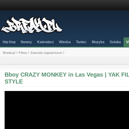
Hip Hop
Newsy
Kalendarz
Wiedza
Taniec
Muzyka
Sztuka
V
Break.pl
Filmy
Zawody zagraniczne
Bboy CRAZY MONKEY in Las Vegas | YAK FI
STYLE