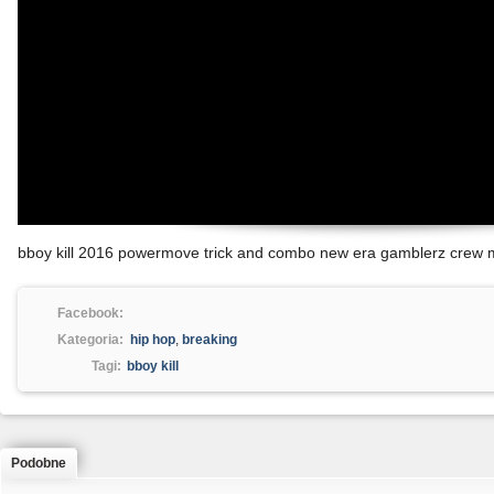
bboy kill 2016 powermove trick and combo new era gamblerz crew m
Facebook:
Kategoria:
hip hop
,
breaking
Tagi:
bboy kill
Podobne