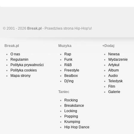
© 2001 - 2026
Break.pl
- Prawdziwa strona Hip-Hop'u!
Break.pl
Muzyka
+Dodaj
O nas
Rap
Newsa
Regulamin
Funk
Wydarzenie
Polityka prywatności
R&B
Artykuł
Polityka cookies
Freestyle
Album
Mapa strony
Beatbox
Audio
Dj'ing
Teledysk
Film
Taniec
Galerie
Rocking
Breakdance
Locking
Popping
Krumping
Hip Hop Dance