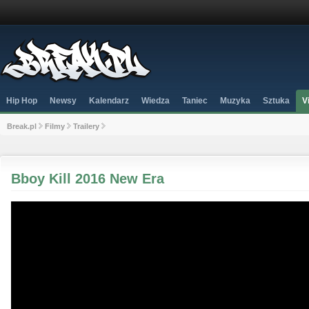
Hip Hop
Newsy
Kalendarz
Wiedza
Taniec
Muzyka
Sztuka
V
Break.pl
Filmy
Trailery
Bboy Kill 2016 New Era