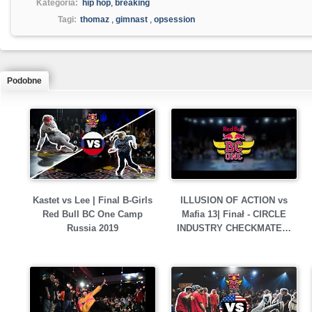
Kategoria:
hip hop
,
breaking
Tagi:
thomaz
,
gimnast
,
opsession
Podobne
Kastet vs Lee | Final B-Girls
ILLUSION OF ACTION vs
Red Bull BC One Camp
Mafia 13| Finał - CIRCLE
Russia 2019
INDUSTRY CHECKMATE…