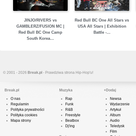
JINJO/RIVERS vs
Red Bull BC One All Stars vs
GAMBLERZ/FUSION MC |
USA All Stars | Exhibition
Red Bull BC One Camp
Battle -…
South Korea…
© 2001 - 2026
Break.pl
- Prawdziwa strona Hip-Hop'u!
Break.pl
Muzyka
+Dodaj
O nas
Rap
Newsa
Regulamin
Funk
Wydarzenie
Polityka prywatności
R&B
Artykuł
Polityka cookies
Freestyle
Album
Mapa strony
Beatbox
Audio
Dj'ing
Teledysk
Film