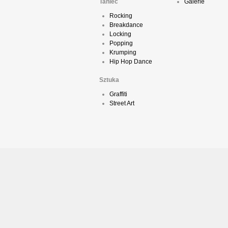
Taniec
Galerie
Rocking
Breakdance
Locking
Popping
Krumping
Hip Hop Dance
Sztuka
Graffiti
Street Art