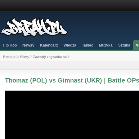
Hip Hop
Newsy
Kalendarz
Wiedza
Taniec
Muzyka
Sztuka
V
Break.pl
Filmy
Zawody zagraniczne
Thomaz (POL) vs Gimnast (UKR) | Battle OP