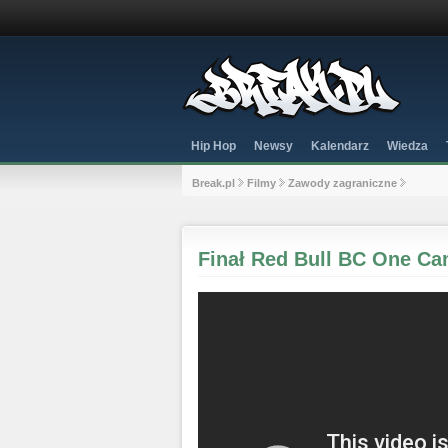
Hip Hop
Newsy
Kalendarz
Wiedza
Break.pl
Filmy
Zawody zagraniczne
Finał Red Bull BC One Cam