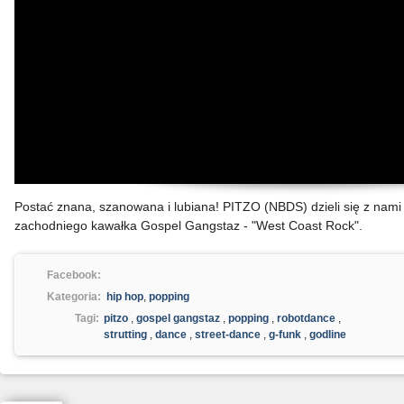
Postać znana, szanowana i lubiana! PITZO (NBDS) dzieli się z nami
zachodniego kawałka
Gospel Gangstaz - "West Coast Rock".
Facebook:
Kategoria:
hip hop
,
popping
Tagi:
pitzo
,
gospel gangstaz
,
popping
,
robotdance
,
strutting
,
dance
,
street-dance
,
g-funk
,
godline