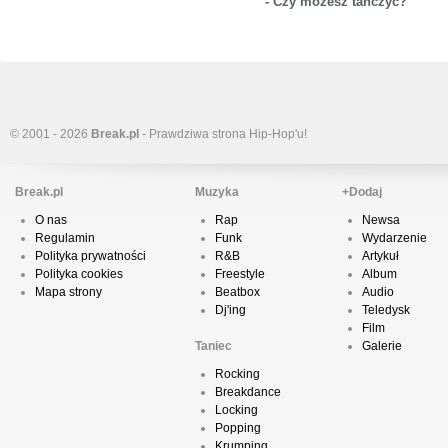
- Czy możesz tańczyć?
© 2001 - 2026
Break.pl
- Prawdziwa strona Hip-Hop'u!
Break.pl
Muzyka
+Dodaj
O nas
Rap
Newsa
Regulamin
Funk
Wydarzenie
Polityka prywatności
R&B
Artykuł
Polityka cookies
Freestyle
Album
Mapa strony
Beatbox
Audio
Dj'ing
Teledysk
Film
Taniec
Galerie
Rocking
Breakdance
Locking
Popping
Krumping