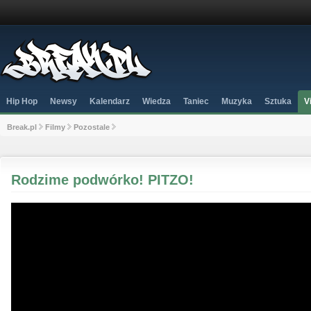
Hip Hop
Newsy
Kalendarz
Wiedza
Taniec
Muzyka
Sztuka
V
Break.pl
Filmy
Pozostale
Rodzime podwórko! PITZO!