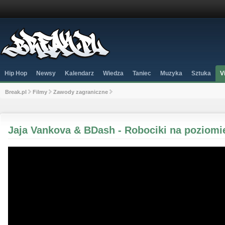
Hip Hop
Newsy
Kalendarz
Wiedza
Taniec
Muzyka
Sztuka
V
Break.pl
Filmy
Zawody zagraniczne
Jaja Vankova & BDash - Robociki na poziomi