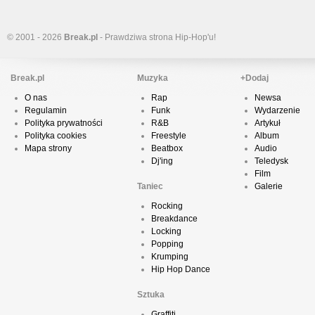
© 2001 - 2026
Break.pl
- Prawdziwa strona Hip-Hop'u!
Break.pl
Muzyka
+Dodaj
O nas
Rap
Newsa
Regulamin
Funk
Wydarzenie
Polityka prywatności
R&B
Artykuł
Polityka cookies
Freestyle
Album
Mapa strony
Beatbox
Audio
Dj'ing
Teledysk
Film
Taniec
Galerie
Rocking
Breakdance
Locking
Popping
Krumping
Hip Hop Dance
Sztuka
Graffiti