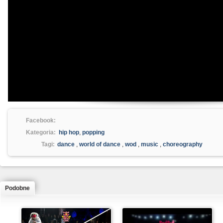
Facebook:
Kategoria:
hip hop
,
popping
Tagi:
dance
,
world of dance
,
wod
,
music
,
choreography
Podobne