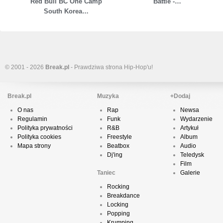
Red Bull BC One Camp
Battle -…
South Korea…
© 2001 - 2026
Break.pl
- Prawdziwa strona Hip-Hop'u!
Break.pl
Muzyka
+Dodaj
O nas
Rap
Newsa
Regulamin
Funk
Wydarzenie
Polityka prywatności
R&B
Artykuł
Polityka cookies
Freestyle
Album
Mapa strony
Beatbox
Audio
Dj'ing
Teledysk
Film
Taniec
Galerie
Rocking
Breakdance
Locking
Popping
Krumping