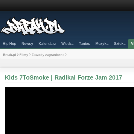
Hip Hop
Newsy
Kalendarz
Wiedza
Taniec
Muzyka
Sztuka
V
Break.pl
Filmy
Zawody zagraniczne
Kids 7ToSmoke | Radikal Forze Jam 2017