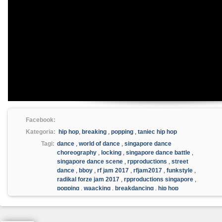
Facebook:
Kategoria:
hip hop
,
breaking
,
popping
,
taniec hip hop
Tagi:
dance
,
world of dance
,
singapore dance
choreography
,
locking
,
singapore dance battle
,
singapore dance scene
,
rpproductions
,
street
dance
,
bboy
,
rf jam 2017
,
rfjam2017
,
funkstyle
,
radikal forze jam 2017
,
rpproductions singapore
,
popping
,
waacking
,
breakdancing
,
hip hop