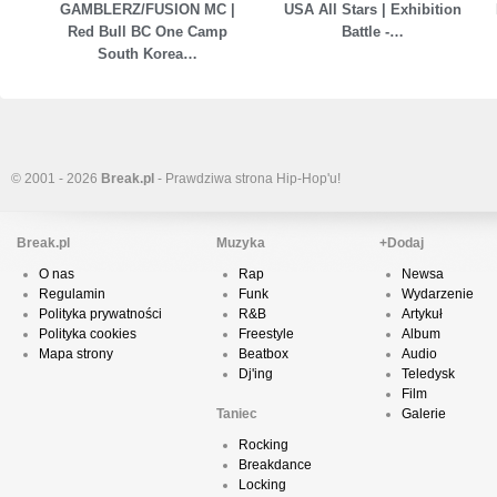
GAMBLERZ/FUSION MC |
USA All Stars | Exhibition
Red Bull BC One Camp
Battle -…
South Korea…
© 2001 - 2026
Break.pl
- Prawdziwa strona Hip-Hop'u!
Break.pl
Muzyka
+Dodaj
O nas
Rap
Newsa
Regulamin
Funk
Wydarzenie
Polityka prywatności
R&B
Artykuł
Polityka cookies
Freestyle
Album
Mapa strony
Beatbox
Audio
Dj'ing
Teledysk
Film
Taniec
Galerie
Rocking
Breakdance
Locking