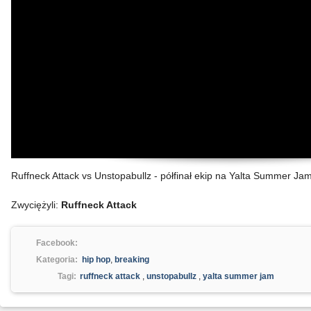
Ruffneck Attack vs Unstopabullz - półfinał ekip na Yalta Summer Ja
Zwyciężyli:
Ruffneck Attack
Facebook:
Kategoria:
hip hop
,
breaking
Tagi:
ruffneck attack
,
unstopabullz
,
yalta summer jam