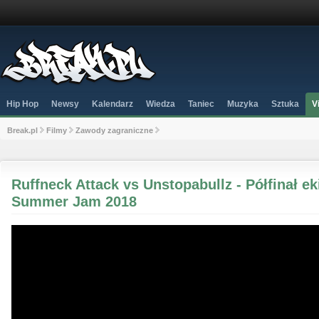
Hip Hop
Newsy
Kalendarz
Wiedza
Taniec
Muzyka
Sztuka
V
Break.pl
Filmy
Zawody zagraniczne
Ruffneck Attack vs Unstopabullz - Półfinał ek
Summer Jam 2018