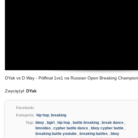
DYak vs D Way - Półfinał 1vs1 na Russian Open Breaking Champio
Zwyciężył:
DYak
Facebook:
Kategoria:
hip hop
,
breaking
Tagi:
bboy
,
bgirl
,
hip hop
,
battle breaking
,
break dance
,
bmvideo
,
cypher battle dance
,
bboy cypher battle
,
breaking battle youtube
,
breaking battles
,
bboy