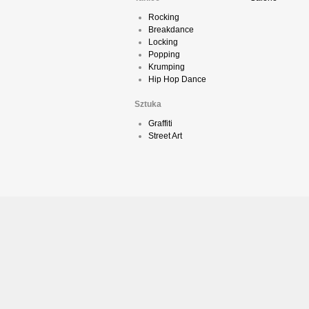
Rocking
Breakdance
Locking
Popping
Krumping
Hip Hop Dance
Sztuka
Graffiti
Street Art