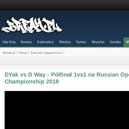
Hip Hop
Newsy
Kalendarz
Wiedza
Taniec
Muzyka
Sztuka
V
Break.pl
Filmy
Zawody zagraniczne
DYak vs D Way - Półfinał 1vs1 na Russian O
Championship 2018