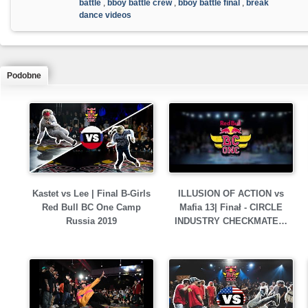
battle
,
bboy battle crew
,
bboy battle final
,
break
dance videos
Podobne
Kastet vs Lee | Final B-Girls
ILLUSION OF ACTION vs
Red Bull BC One Camp
Mafia 13| Finał - CIRCLE
Russia 2019
INDUSTRY CHECKMATE…