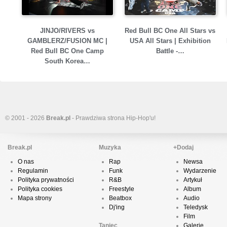
JINJO/RIVERS vs
Red Bull BC One All Stars vs
GAMBLERZ/FUSION MC |
USA All Stars | Exhibition
Red Bull BC One Camp
Battle -…
South Korea…
© 2001 - 2026
Break.pl
- Prawdziwa strona Hip-Hop'u!
Break.pl
Muzyka
+Dodaj
O nas
Rap
Newsa
Regulamin
Funk
Wydarzenie
Polityka prywatności
R&B
Artykuł
Polityka cookies
Freestyle
Album
Mapa strony
Beatbox
Audio
Dj'ing
Teledysk
Film
Taniec
Galerie