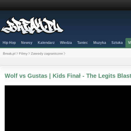
Hip Hop
Newsy
Kalendarz
Wiedza
Taniec
Muzyka
Sztuka
V
Break.pl
Filmy
Zawody zagraniczne
Wolf vs Gustas | Kids Finał - The Legits Blas