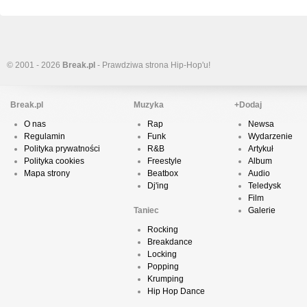
© 2001 - 2026
Break.pl
- Prawdziwa strona Hip-Hop'u!
Break.pl
Muzyka
+Dodaj
O nas
Rap
Newsa
Regulamin
Funk
Wydarzenie
Polityka prywatności
R&B
Artykuł
Polityka cookies
Freestyle
Album
Mapa strony
Beatbox
Audio
Dj'ing
Teledysk
Film
Taniec
Galerie
Rocking
Breakdance
Locking
Popping
Krumping
Hip Hop Dance