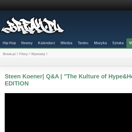
Hip Hop
Newsy
Kalendarz
Wiedza
Taniec
Muzyka
Sztuka
V
Break.pl
Filmy
Wywiady
Steen Koener| Q&A | "The Kulture of Hype&
EDITION