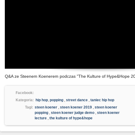
Q&A ze Steenem Koenerem podczas "The Kulture of Hype&Hope 20
Facebook:
Kategoria:
hip hop
,
popping
,
street dance
,
taniec hip hop
Tagi:
steen koener
,
steen koener 2019
,
steen koener
popping
,
steen koener judge demo
,
steen koener
lecture
,
the kulture of hype&hope