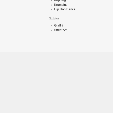
Popping
Krumping
Hip Hop Dance
Sztuka
Graffiti
Street Art