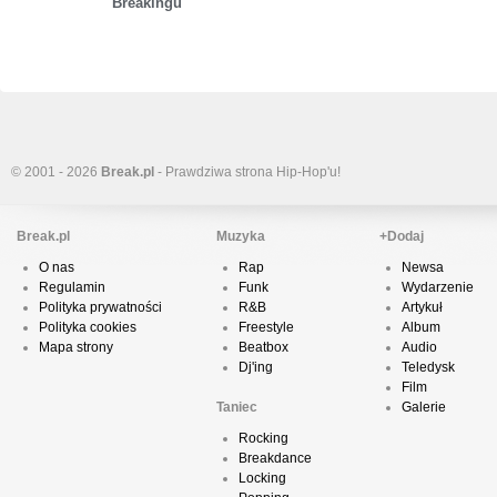
Breakingu
© 2001 - 2026
Break.pl
- Prawdziwa strona Hip-Hop'u!
Break.pl
Muzyka
+Dodaj
O nas
Rap
Newsa
Regulamin
Funk
Wydarzenie
Polityka prywatności
R&B
Artykuł
Polityka cookies
Freestyle
Album
Mapa strony
Beatbox
Audio
Dj'ing
Teledysk
Film
Taniec
Galerie
Rocking
Breakdance
Locking