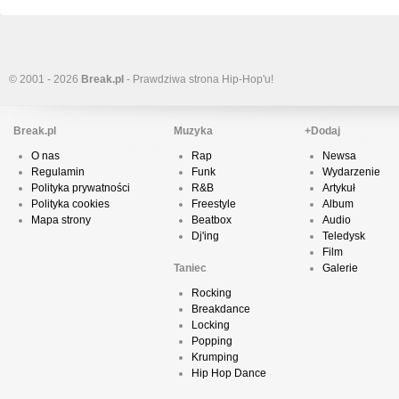
© 2001 - 2026
Break.pl
- Prawdziwa strona Hip-Hop'u!
Break.pl
Muzyka
+Dodaj
O nas
Rap
Newsa
Regulamin
Funk
Wydarzenie
Polityka prywatności
R&B
Artykuł
Polityka cookies
Freestyle
Album
Mapa strony
Beatbox
Audio
Dj'ing
Teledysk
Film
Taniec
Galerie
Rocking
Breakdance
Locking
Popping
Krumping
Hip Hop Dance