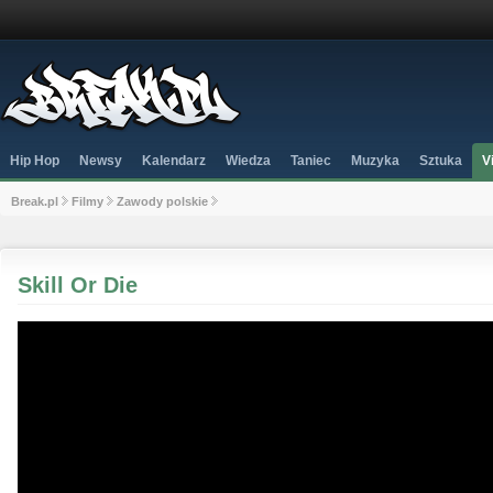
Hip Hop
Newsy
Kalendarz
Wiedza
Taniec
Muzyka
Sztuka
V
Break.pl
Filmy
Zawody polskie
Skill Or Die