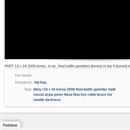
PART 1/2 r-16 2008 korea , tv rip , final battle gamblerz [korea] vs top 9 [russia] 
Facebook:
Kategoria:
hip hop
,
Tagi:
bboy r16 r-16 korea 2008 final battle gambler top9
russia dj jus jones flava flow kys robin bruce lee
noodle darkness
Podobne