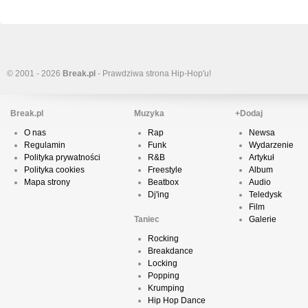
© 2001 - 2026
Break.pl
- Prawdziwa strona Hip-Hop'u!
Break.pl
Muzyka
+Dodaj
O nas
Rap
Newsa
Regulamin
Funk
Wydarzenie
Polityka prywatności
R&B
Artykuł
Polityka cookies
Freestyle
Album
Mapa strony
Beatbox
Audio
Dj'ing
Teledysk
Film
Taniec
Galerie
Rocking
Breakdance
Locking
Popping
Krumping
Hip Hop Dance