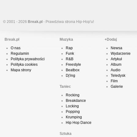
© 2001 - 2026
Break.pl
- Prawdziwa strona Hip-Hop'u!
Break.pl
Muzyka
+Dodaj
O nas
Rap
Newsa
Regulamin
Funk
Wydarzenie
Polityka prywatności
R&B
Artykuł
Polityka cookies
Freestyle
Album
Mapa strony
Beatbox
Audio
Dj'ing
Teledysk
Film
Taniec
Galerie
Rocking
Breakdance
Locking
Popping
Krumping
Hip Hop Dance
Sztuka