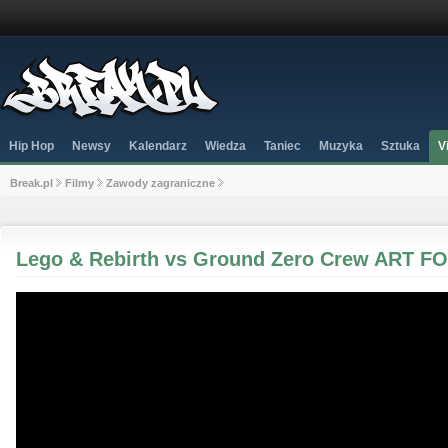
Hip Hop
Newsy
Kalendarz
Wiedza
Taniec
Muzyka
Sztuka
V
Break.pl
Filmy
Zawody zagraniczne
Lego & Rebirth vs Ground Zero Crew ART F