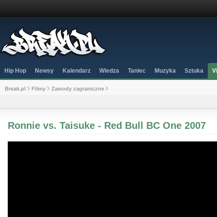
Hip Hop
Newsy
Kalendarz
Wiedza
Taniec
Muzyka
Sztuka
V
Break.pl
Filmy
Zawody zagraniczne
Ronnie vs. Taisuke - Red Bull BC One 2007