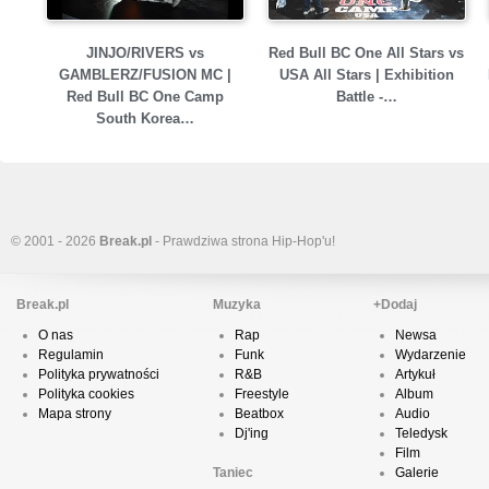
JINJO/RIVERS vs
Red Bull BC One All Stars vs
GAMBLERZ/FUSION MC |
USA All Stars | Exhibition
Red Bull BC One Camp
Battle -…
South Korea…
© 2001 - 2026
Break.pl
- Prawdziwa strona Hip-Hop'u!
Break.pl
Muzyka
+Dodaj
O nas
Rap
Newsa
Regulamin
Funk
Wydarzenie
Polityka prywatności
R&B
Artykuł
Polityka cookies
Freestyle
Album
Mapa strony
Beatbox
Audio
Dj'ing
Teledysk
Film
Taniec
Galerie