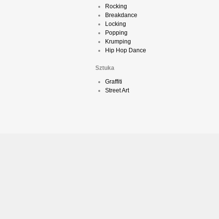
Rocking
Breakdance
Locking
Popping
Krumping
Hip Hop Dance
Sztuka
Graffiti
Street Art