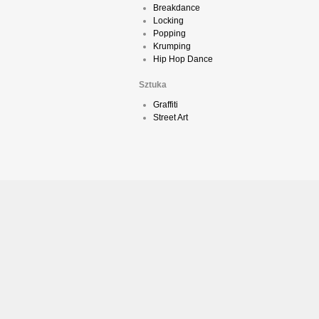
Breakdance
Locking
Popping
Krumping
Hip Hop Dance
Sztuka
Graffiti
Street Art