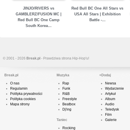
JINJO/RIVERS vs
Red Bull BC One All Stars vs
GAMBLERZ/FUSION MC |
USA All Stars | Exhibition
Red Bull BC One Camp
Battle -…
South Korea…
© 2001 - 2026
Break.pl
- Prawdziwa strona Hip-Hop'u!
Break.pl
Muzyka
+Dodaj
O nas
Rap
Newsa
Regulamin
Funk
Wydarzenie
Polityka prywatności
R&B
Artykuł
Polityka cookies
Freestyle
Album
Mapa strony
Beatbox
Audio
Dj'ing
Teledysk
Film
Taniec
Galerie
Rocking