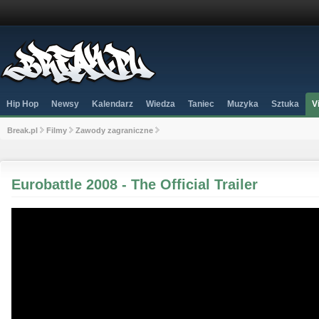
Hip Hop
Newsy
Kalendarz
Wiedza
Taniec
Muzyka
Sztuka
V
Break.pl
Filmy
Zawody zagraniczne
Eurobattle 2008 - The Official Trailer