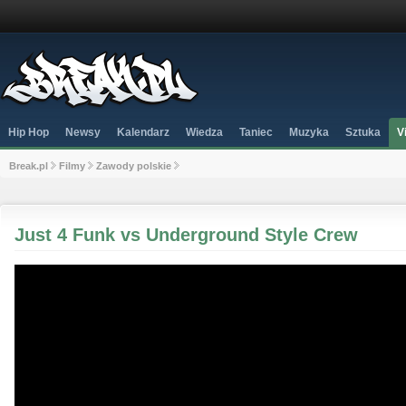
Hip Hop
Newsy
Kalendarz
Wiedza
Taniec
Muzyka
Sztuka
V
Break.pl
Filmy
Zawody polskie
Just 4 Funk vs Underground Style Crew