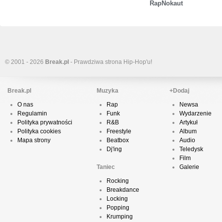
RapNokaut
© 2001 - 2026
Break.pl
- Prawdziwa strona Hip-Hop'u!
Break.pl
Muzyka
+Dodaj
O nas
Rap
Newsa
Regulamin
Funk
Wydarzenie
Polityka prywatności
R&B
Artykuł
Polityka cookies
Freestyle
Album
Mapa strony
Beatbox
Audio
Dj'ing
Teledysk
Film
Taniec
Galerie
Rocking
Breakdance
Locking
Popping
Krumping