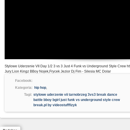
Stylowe Uderzenie VII Day 1/2 3 vs 3 Just 4 Funk vs Underground Style Crew htt
Jury:Lion Kingz BBoy Nojek,Frycek Jezior Dj Fim - Silesia MC Dolar
Facebook:
Kategoria:
hip hop
,
Tagi:
stylowe uderzenie vii tarnobrzeg 3vs3 break dance
battle bboy bgirl just funk vs underground style crew
break.pl by videostufffizyk