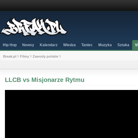
Hip Hop
Newsy
Kalendarz
Wiedza
Taniec
Muzyka
Sztuka
V
Break.pl
Filmy
Zawody polskie
LLCB vs Misjonarze Rytmu