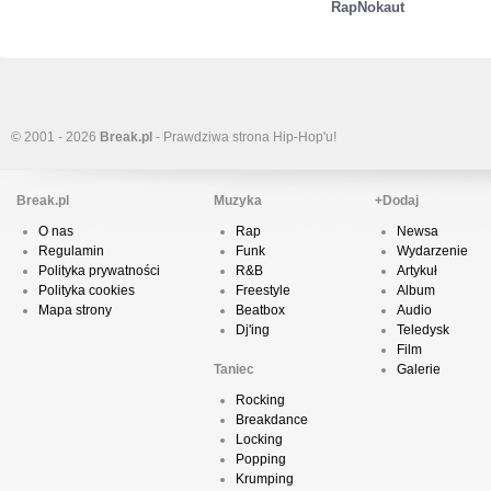
RapNokaut
© 2001 - 2026
Break.pl
- Prawdziwa strona Hip-Hop'u!
Break.pl
Muzyka
+Dodaj
O nas
Rap
Newsa
Regulamin
Funk
Wydarzenie
Polityka prywatności
R&B
Artykuł
Polityka cookies
Freestyle
Album
Mapa strony
Beatbox
Audio
Dj'ing
Teledysk
Film
Taniec
Galerie
Rocking
Breakdance
Locking
Popping
Krumping