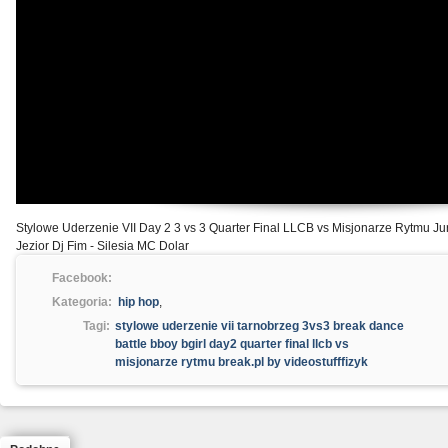
Stylowe Uderzenie VII Day 2 3 vs 3 Quarter Final LLCB vs Misjonarze Rytmu Ju
Jezior Dj Fim - Silesia MC Dolar
Facebook:
Kategoria:
hip hop
,
Tagi:
stylowe uderzenie vii tarnobrzeg 3vs3 break dance
battle bboy bgirl day2 quarter final llcb vs
misjonarze rytmu break.pl by videostufffizyk