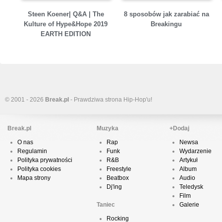
Steen Koener| Q&A | The
8 sposobów jak zarabiać na
Kulture of Hype&Hope 2019
Breakingu
EARTH EDITION
© 2001 - 2026
Break.pl
- Prawdziwa strona Hip-Hop'u!
Break.pl
Muzyka
+Dodaj
O nas
Rap
Newsa
Regulamin
Funk
Wydarzenie
Polityka prywatności
R&B
Artykuł
Polityka cookies
Freestyle
Album
Mapa strony
Beatbox
Audio
Dj'ing
Teledysk
Film
Taniec
Galerie
Rocking