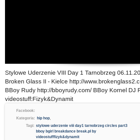
Stylowe Uderzenie VIII Day 1 Tarnobrzeg 06.11.200
Broken Glass II - Kielce http://www.brokenglass
BBoy Rudy http://bboyrudy.com/ BBoy Kornel DJ
videostuff:Fizyk&Dynamit
Facebook:
Kategoria:
hip hop
,
Tagi:
stylowe uderzenie viii day1 tarnobrzeg circles part3
bboy bgirl breakdance break.pl by
videostufffizyk&dynamit