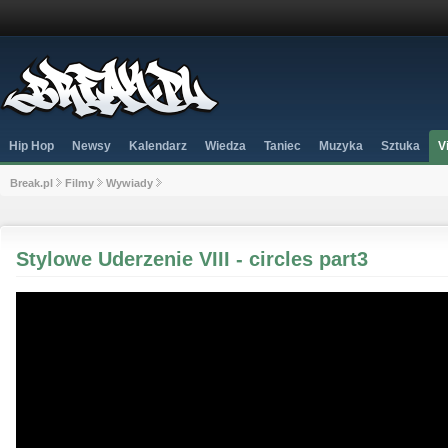
Hip Hop
Newsy
Kalendarz
Wiedza
Taniec
Muzyka
Sztuka
V
Break.pl
Filmy
Wywiady
Stylowe Uderzenie VIII - circles part3