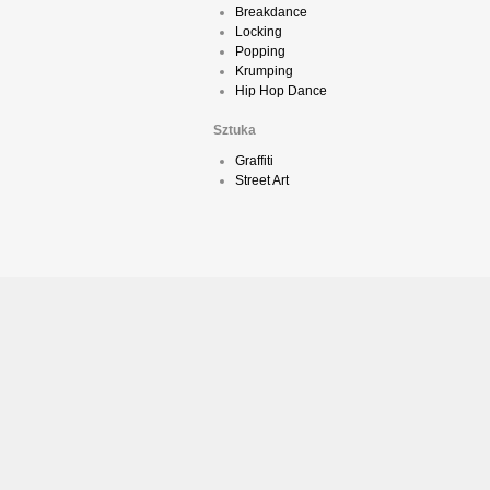
Breakdance
Locking
Popping
Krumping
Hip Hop Dance
Sztuka
Graffiti
Street Art