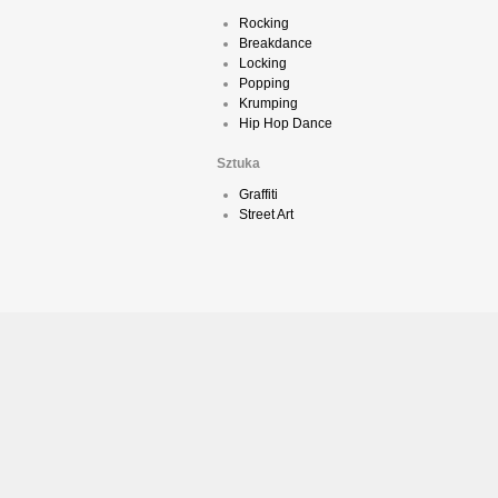
Rocking
Breakdance
Locking
Popping
Krumping
Hip Hop Dance
Sztuka
Graffiti
Street Art