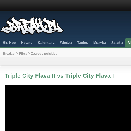
Hip Hop
Newsy
Kalendarz
Wiedza
Taniec
Muzyka
Sztuka
V
Break.pl
Filmy
Zawody polskie
Triple City Flava II vs Triple City Flava I