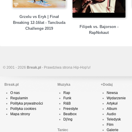
Grzelu vs Eryk | Finał
Breaking 12-16lat - Tancbuda
Filipek vs. Bajorson -
Challenge 2019
RapNokaut
© 2001 - 2026
Break.pl
- Prawdziwa strona Hip-Hop'u!
Break.pl
Muzyka
+Dodaj
O nas
Rap
Newsa
Regulamin
Funk
Wydarzenie
Polityka prywatności
R&B
Artykuł
Polityka cookies
Freestyle
Album
Mapa strony
Beatbox
Audio
Dj'ing
Teledysk
Film
Taniec
Galerie