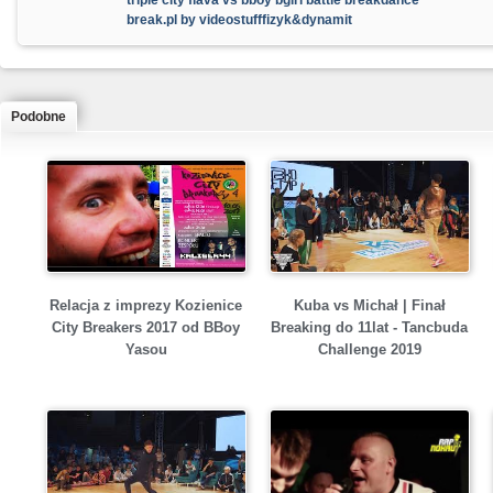
triple city flava vs bboy bgirl battle breakdance
break.pl by videostufffizyk&dynamit
Podobne
Relacja z imprezy Kozienice
Kuba vs Michał | Finał
City Breakers 2017 od BBoy
Breaking do 11lat - Tancbuda
Yasou
Challenge 2019