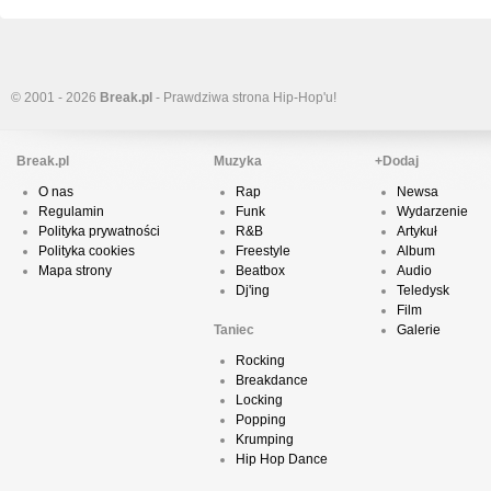
© 2001 - 2026
Break.pl
- Prawdziwa strona Hip-Hop'u!
Break.pl
Muzyka
+Dodaj
O nas
Rap
Newsa
Regulamin
Funk
Wydarzenie
Polityka prywatności
R&B
Artykuł
Polityka cookies
Freestyle
Album
Mapa strony
Beatbox
Audio
Dj'ing
Teledysk
Film
Taniec
Galerie
Rocking
Breakdance
Locking
Popping
Krumping
Hip Hop Dance