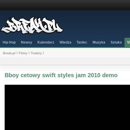
Hip Hop
Newsy
Kalendarz
Wiedza
Taniec
Muzyka
Sztuka
V
Break.pl
Filmy
Trailery
Bboy cetowy swift styles jam 2010 demo