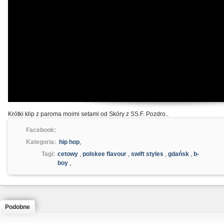
Krótki klip z paroma moimi setami od Skóry z SS.F. Pozdro..
Facebook:
Kategoria:
hip hop
,
Tagi:
cetowy
,
polskee flavour
,
swift styles
,
gdańsk
,
b-
boy
,
Podobne