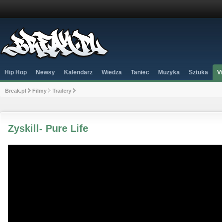
Hip Hop
Newsy
Kalendarz
Wiedza
Taniec
Muzyka
Sztuka
V
Break.pl
Filmy
Trailery
Zyskill- Pure Life