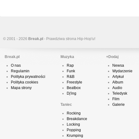
© 2001 - 2026
Break.pl
- Prawdziwa strona Hip-Hop'u!
Break.pl
Muzyka
+Dodaj
O nas
Rap
Newsa
Regulamin
Funk
Wydarzenie
Polityka prywatności
R&B
Artykuł
Polityka cookies
Freestyle
Album
Mapa strony
Beatbox
Audio
Dj'ing
Teledysk
Film
Taniec
Galerie
Rocking
Breakdance
Locking
Popping
Krumping