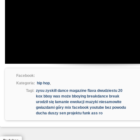
Facebook:
Kategoria:
hip hop
,
Tagi:
zysu zyskill dance magazine flava dwudziestu 20
kox bboy was może bboying breakdance break
urodził się łamanie ewolucji muzyki niesamowite
gwiazdami góry mix facebook youtube bez powodu
ducha duszy sen projektu funk ass ro