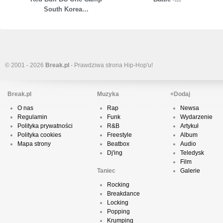
South Korea…
© 2001 - 2026
Break.pl
- Prawdziwa strona Hip-Hop'u!
Break.pl
Muzyka
+Dodaj
O nas
Rap
Newsa
Regulamin
Funk
Wydarzenie
Polityka prywatności
R&B
Artykuł
Polityka cookies
Freestyle
Album
Mapa strony
Beatbox
Audio
Dj'ing
Teledysk
Film
Taniec
Galerie
Rocking
Breakdance
Locking
Popping
Krumping