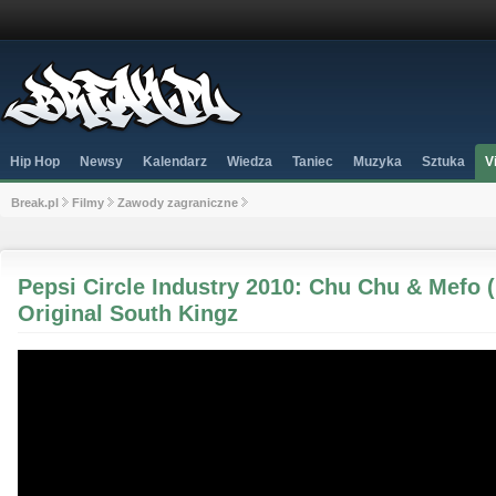
Hip Hop
Newsy
Kalendarz
Wiedza
Taniec
Muzyka
Sztuka
V
Break.pl
Filmy
Zawody zagraniczne
Pepsi Circle Industry 2010: Chu Chu & Mefo
Original South Kingz