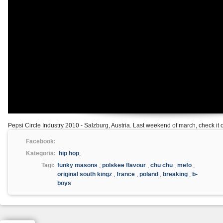
Pepsi Circle Industry 2010 - Salzburg, Austria. Last weekend of march, check it o
Facebook:
Kategoria:
hip hop
,
Tagi:
funky masons
,
polskee flavour
,
chu chu
,
mefo
,
original south kingz
,
france
,
poland
,
breaking
,
b-
boys