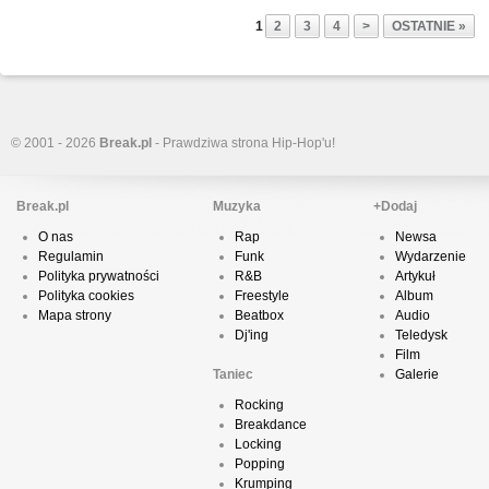
1
2
3
4
>
OSTATNIE »
© 2001 - 2026
Break.pl
- Prawdziwa strona Hip-Hop'u!
Break.pl
Muzyka
+Dodaj
O nas
Rap
Newsa
Regulamin
Funk
Wydarzenie
Polityka prywatności
R&B
Artykuł
Polityka cookies
Freestyle
Album
Mapa strony
Beatbox
Audio
Dj'ing
Teledysk
Film
Taniec
Galerie
Rocking
Breakdance
Locking
Popping
Krumping