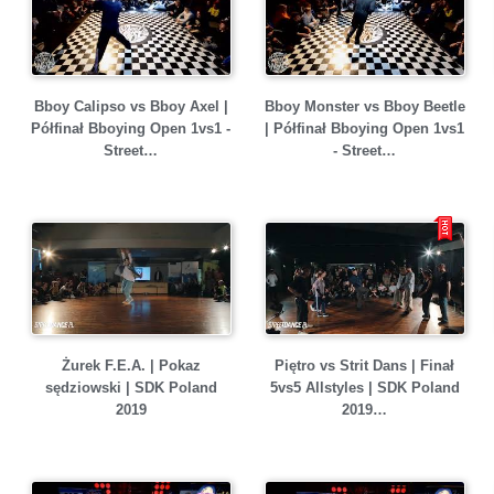
Bboy Calipso vs Bboy Axel |
Bboy Monster vs Bboy Beetle
Półfinał Bboying Open 1vs1 -
| Półfinał Bboying Open 1vs1
Street…
- Street…
Żurek F.E.A. | Pokaz
Piętro vs Strit Dans | Finał
sędziowski | SDK Poland
5vs5 Allstyles | SDK Poland
2019
2019…