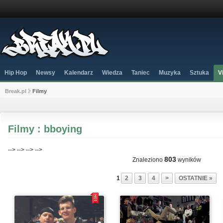
Hip Hop
Newsy
Kalendarz
Wiedza
Taniec
Muzyka
Sztuka
V
Break.pl
Filmy
Filmy : bboying
-->
-->
-->
-->
803
Znaleziono
wyników
1
2
3
4
>
OSTATNIE »