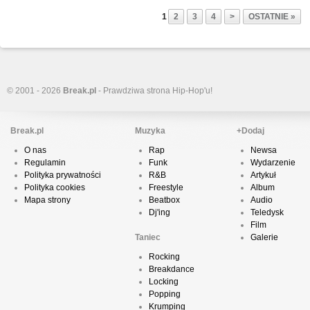
1
2
3
4
>
OSTATNIE »
© 2001 - 2026
Break.pl
- Prawdziwa strona Hip-Hop'u!
Break.pl
Muzyka
+Dodaj
O nas
Rap
Newsa
Regulamin
Funk
Wydarzenie
Polityka prywatności
R&B
Artykuł
Polityka cookies
Freestyle
Album
Mapa strony
Beatbox
Audio
Dj'ing
Teledysk
Film
Taniec
Galerie
Rocking
Breakdance
Locking
Popping
Krumping