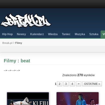
Hip Hop
Newsy
Kalendarz
Wiedza
Taniec
Muzyka
Sztuka
V
Break.pl
Filmy
Filmy : beat
-->
-->
-->
-->
270
Znaleziono
wyników
1
2
3
4
>
OSTATNIE »