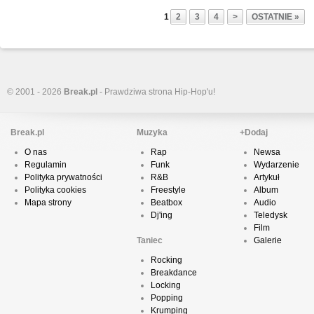
1
2
3
4
>
OSTATNIE »
© 2001 - 2026
Break.pl
- Prawdziwa strona Hip-Hop'u!
Break.pl
Muzyka
+Dodaj
O nas
Rap
Newsa
Regulamin
Funk
Wydarzenie
Polityka prywatności
R&B
Artykuł
Polityka cookies
Freestyle
Album
Mapa strony
Beatbox
Audio
Dj'ing
Teledysk
Film
Taniec
Galerie
Rocking
Breakdance
Locking
Popping
Krumping