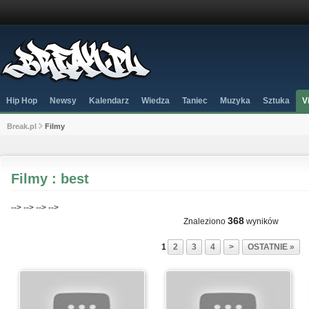
Hip Hop
Newsy
Kalendarz
Wiedza
Taniec
Muzyka
Sztuka
V
Break.pl
Filmy
Filmy : best
-->
-->
-->
-->
368
Znaleziono
wyników
1
2
3
4
>
OSTATNIE »