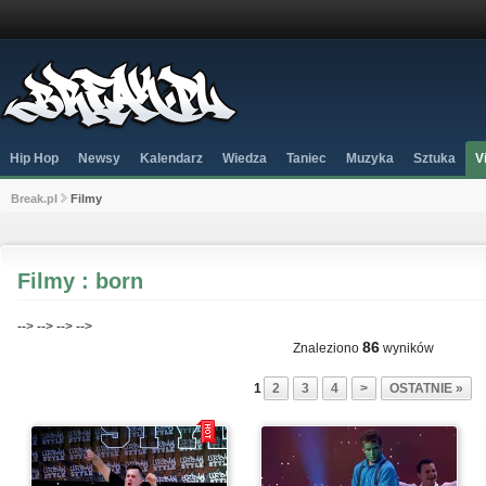
Hip Hop
Newsy
Kalendarz
Wiedza
Taniec
Muzyka
Sztuka
V
Break.pl
Filmy
Filmy : born
-->
-->
-->
-->
86
Znaleziono
wyników
1
2
3
4
>
OSTATNIE »