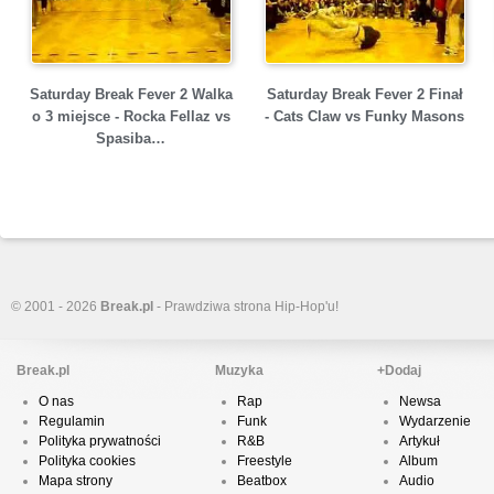
Saturday Break Fever 2 Walka
Saturday Break Fever 2 Finał
o 3 miejsce - Rocka Fellaz vs
- Cats Claw vs Funky Masons
Spasiba…
© 2001 - 2026
Break.pl
- Prawdziwa strona Hip-Hop'u!
Break.pl
Muzyka
+Dodaj
O nas
Rap
Newsa
Regulamin
Funk
Wydarzenie
Polityka prywatności
R&B
Artykuł
Polityka cookies
Freestyle
Album
Mapa strony
Beatbox
Audio