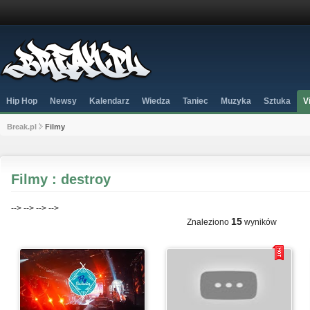
Hip Hop
Newsy
Kalendarz
Wiedza
Taniec
Muzyka
Sztuka
V
Break.pl
Filmy
Filmy : destroy
-->
-->
-->
-->
15
Znaleziono
wyników