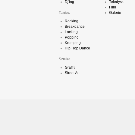
Dj'ing
Teledysk
Film
Taniec
Galerie
Rocking
Breakdance
Locking
Popping
Krumping
Hip Hop Dance
Sztuka
Graffiti
Street Art