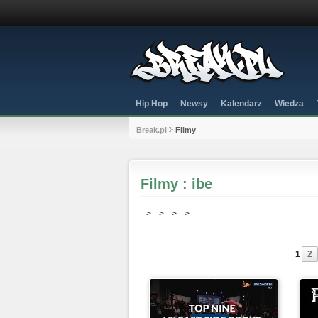
Hip Hop
Newsy
Kalendarz
Wiedza
Break.pl
Filmy
Filmy : ibe
-->
-->
-->
-->
1
2