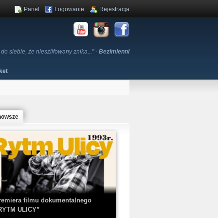
Panel
Logowanie
Rejestracja
 do siebie, że nieszlifowany znika..." -
Bezimienni
ket
nowsze
remiera filmu dokumentalnego
RYTM ULICY”