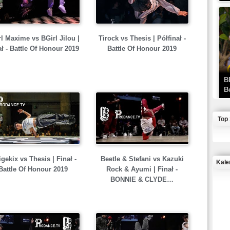
l Maxime vs BGirl Jilou |
Tirock vs Thesis | Półfinał -
ał - Battle Of Honour 2019
Battle Of Honour 2019
B
B
Top
gekix vs Thesis | Finał -
Beetle & Stefani vs Kazuki
Kale
Battle Of Honour 2019
Rock & Ayumi | Finał -
BONNIE & CLYDE…
J