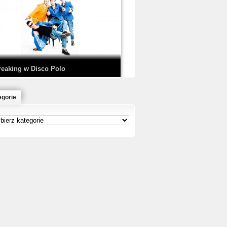
EDE & SIR MICH - KICKDOWN /
ISCO NOIR
reaking w Disco Polo
egorie
łoń & Dope D.O.D. - Makeem Bleed |
rod. Chubeats, Scratch:…
reaking na Olimpiadzie w Paryżu
024 - Najciekawsze komentarze
risBo - Cienie