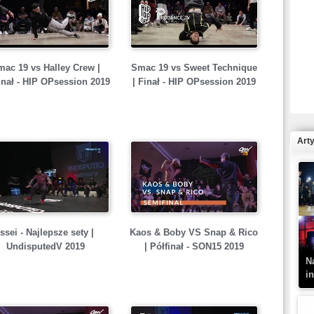
R
ac 19 vs Halley Crew |
Smac 19 vs Sweet Technique
N
inał - HIP OPsession 2019
| Finał - HIP OPsession 2019
Art
K
–
Issei - Najlepsze sety |
Kaos & Boby VS Snap & Rico
UndisputedV 2019
| Półfinał - SON15 2019
N
i