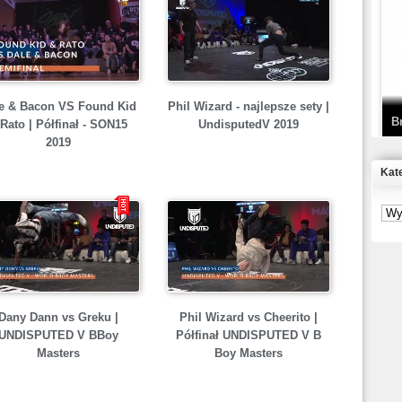
T
D
e & Bacon VS Found Kid
Phil Wizard - najlepsze sety |
B
Rato | Półfinał - SON15
UndisputedV 2019
2019
Kat
S
P
B
2
Dany Dann vs Greku |
Phil Wizard vs Cheerito |
UNDISPUTED V BBoy
Półfinał UNDISPUTED V B
Masters
Boy Masters
K