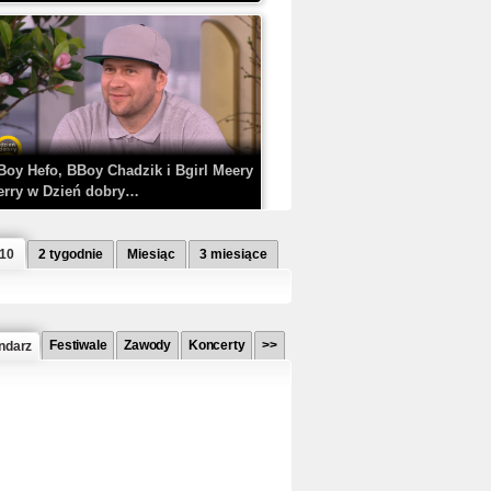
Boy Hefo, BBoy Chadzik i Bgirl Meery
erry w Dzień dobry…
 10
2 tygodnie
Miesiąc
3 miesiące
Festiwale
Zawody
Koncerty
>>
ndarz
etlagz ft. PRO8L3M - Mieć i nie mieć