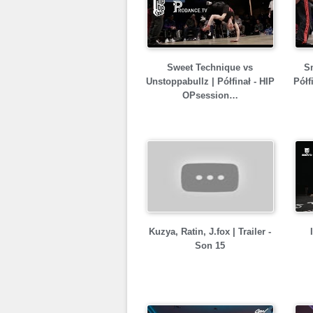
Sweet Technique vs
Sm
Unstoppabullz | Półfinał - HIP
Półf
OPsession…
Kuzya, Ratin, J.fox | Trailer -
Son 15