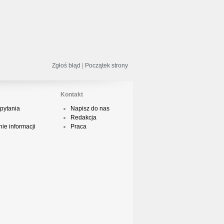
odsumowanie roku 2018 - Street
ance!
Zgłoś błąd
|
Początek strony
acper HTA - Ambicja prod. Druid
Kontakt
pytania
Napisz do nas
Redakcja
odsumowanie roku 2018 w Polskim
ie informacji
Praca
Boyingu
dsłuch taśmy Camey - Rytm Ulicy 99
op 10 podsumowanie 2018 roku w