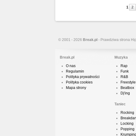
1
2
© 2001 - 2026
Break.pl
- Prawdziwa strona Hi
Break.pl
Muzyka
O nas
Rap
Regulamin
Funk
Polityka prywatności
R&B
Polityka cookies
Freestyle
Mapa strony
Beatbox
Dj'ing
Taniec
Rocking
Breakda
Locking
Popping
Krumpin