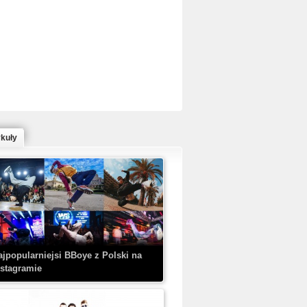
ed Bull Bc One Cypher Poland 2020 w
owym Wydaniu!
ykuły
aczorex w najnowszym klipie: HRYPA
 Kobieta z walizką
ajpopularniejsi BBoye z Polski na
nstagramie