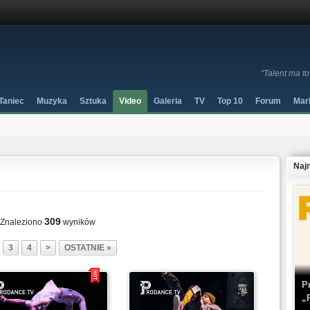
"Talent ma to
Taniec
Muzyka
Sztuka
Video
Galeria
TV
Top 10
Forum
Mar
Naj
309
Znaleziono
wyników
3
4
>
OSTATNIE »
P
„