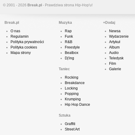
© 2001 - 2026
Break.pl
- Prawdziwa strona Hip-Hop'u!
Break.pl
Muzyka
+Dodaj
O nas
Rap
Newsa
Regulamin
Funk
Wydarzenie
Polityka prywatności
R&B
Artykuł
Polityka cookies
Freestyle
Album
Mapa strony
Beatbox
Audio
Dj'ing
Teledysk
Film
Taniec
Galerie
Rocking
Breakdance
Locking
Popping
Krumping
Hip Hop Dance
Sztuka
Graffiti
Street Art