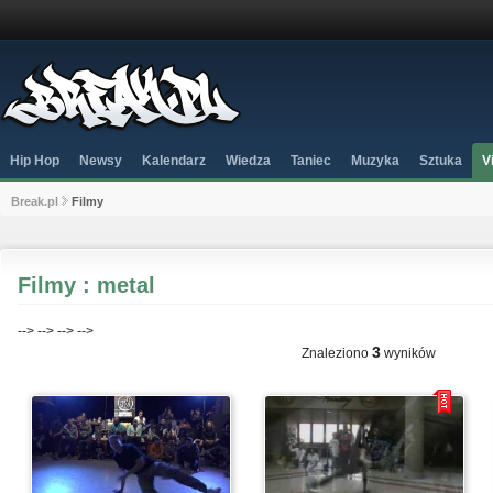
Hip Hop
Newsy
Kalendarz
Wiedza
Taniec
Muzyka
Sztuka
V
Break.pl
Filmy
Filmy : metal
-->
-->
-->
-->
3
Znaleziono
wyników