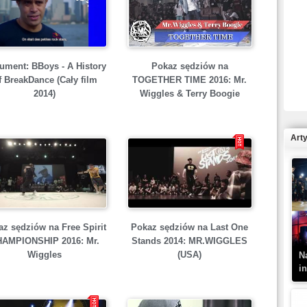
R
Pokaz sędziów na
ument: BBoys - A History
N
TOGETHER TIME 2016: Mr.
f BreakDance (Cały film
Wiggles & Terry Boogie
2014)
Art
K
–
z sędziów na Free Spirit
Pokaz sędziów na Last One
AMPIONSHIP 2016: Mr.
Stands 2014: MR.WIGGLES
Wiggles
(USA)
N
i