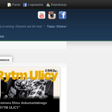
Panel
Logowanie
Rejestracja
ty is wrong. Dreams are for real. " -
Tupac Shakur
ket
nowsze
remiera filmu dokumentalnego
RYTM ULICY”