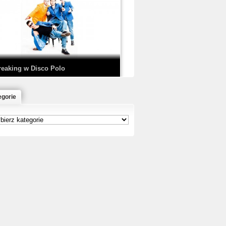
EDE & SIR MICH - KICKDOWN /
ISCO NOIR
reaking w Disco Polo
egorie
łoń & Dope D.O.D. - Makeem Bleed |
rod. Chubeats, Scratch:…
reaking na Olimpiadzie w Paryżu
024 - Najciekawsze komentarze
risBo - Cienie