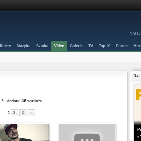
"Reali
Taniec
Muzyka
Sztuka
Video
Galeria
TV
Top 10
Forum
Mar
Naj
46
Znaleziono
wyników
1
2
3
>
P
„