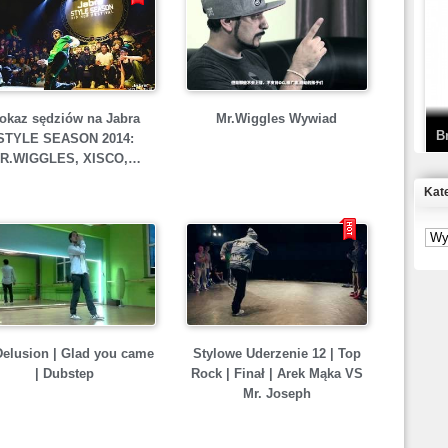
T
D
okaz sędziów na Jabra
Mr.Wiggles Wywiad
B
STYLE SEASON 2014:
R.WIGGLES, XISCO,…
Kat
S
P
B
2
Delusion | Glad you came
Stylowe Uderzenie 12 | Top
| Dubstep
Rock | Finał | Arek Mąka VS
Mr. Joseph
K