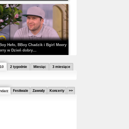
Boy Hefo, BBoy Chadzik i Bgirl Meery
erry w Dzień dobry…
 10
2 tygodnie
Miesiąc
3 miesiące
Festiwale
Zawody
Koncerty
>>
ndarz
etlagz ft. PRO8L3M - Mieć i nie mieć