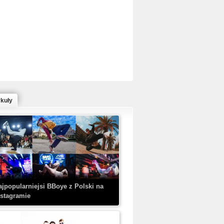
ed Bull Bc One Cypher Poland 2020 w
owym Wydaniu!
ykuły
aczorex w najnowszym klipie: HRYPA
 Kobieta z walizką
ajpopularniejsi BBoye z Polski na
nstagramie