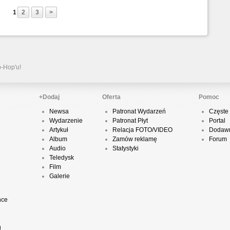
1
2
3
>
P
D
p-Hop'u!
K
+Dodaj
Oferta
Pomoc
Newsa
Patronat Wydarzeń
Częste 
Wydarzenie
Patronat Płyt
Portal
P
Artykuł
Relacja FOTO/VIDEO
Dodawn
B
Album
Zamów reklamę
Forum
Audio
Statystyki
Teledysk
Film
Galerie
O
nce
T
g