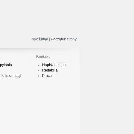
odsumowanie roku 2018 - Street
ance!
Zgłoś błąd
|
Początek strony
acper HTA - Ambicja prod. Druid
Kontakt
pytania
Napisz do nas
Redakcja
odsumowanie roku 2018 w Polskim
ie informacji
Praca
Boyingu
dsłuch taśmy Camey - Rytm Ulicy 99
op 10 podsumowanie 2018 roku w