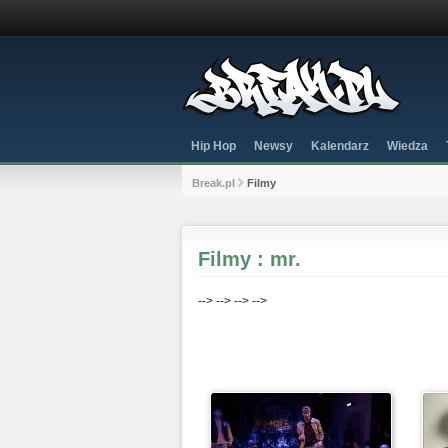
Hip Hop
Newsy
Kalendarz
Wiedza
Break.pl
Filmy
Filmy : mr.
-->
-->
-->
-->