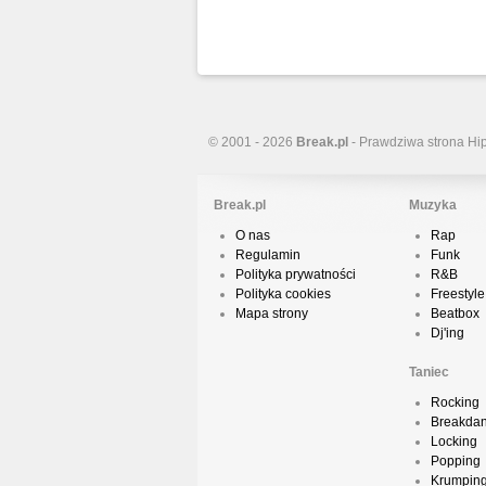
© 2001 - 2026
Break.pl
- Prawdziwa strona Hi
Break.pl
Muzyka
O nas
Rap
Regulamin
Funk
Polityka prywatności
R&B
Polityka cookies
Freestyle
Mapa strony
Beatbox
Dj'ing
Taniec
Rocking
Breakda
Locking
Popping
Krumpin