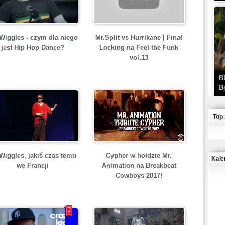
 Wiggles - czym dla niego
Mr.Split vs Hurrikane | Finał
jest Hip Hop Dance?
Locking na Feel the Funk
vol.13
B
B
Top
Wiggles, jakiś czas temu
Cypher w hołdzie Mr.
Kale
we Francji
Animation na Breakbeat
Cowboys 2017!
J