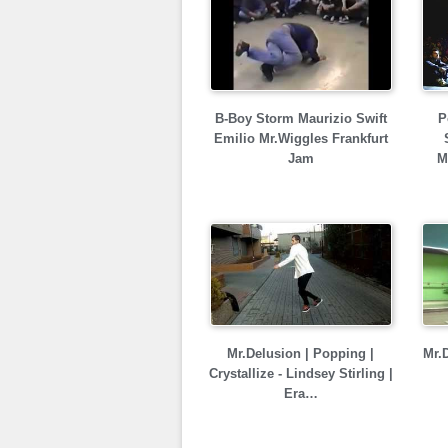
B-Boy Storm Maurizio Swift
P
Emilio Mr.Wiggles Frankfurt
Jam
M
Mr.Delusion | Popping |
Mr.
Crystallize - Lindsey Stirling |
Era…