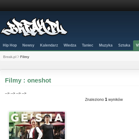
Hip Hop
Newsy
Kalendarz
Wiedza
Taniec
Muzyka
Sztuka
V
Break.pl
Filmy
Filmy : oneshot
-->
-->
-->
-->
1
Znaleziono
wyników