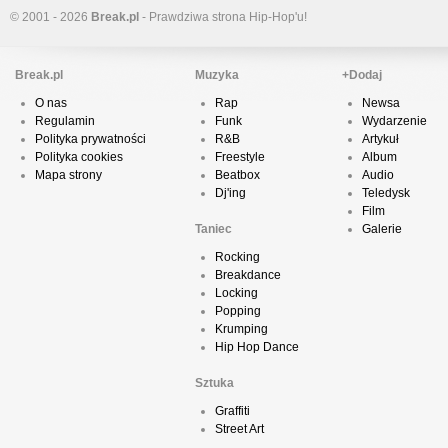
© 2001 - 2026
Break.pl
- Prawdziwa strona Hip-Hop'u!
Break.pl
Muzyka
+Dodaj
O nas
Rap
Newsa
Regulamin
Funk
Wydarzenie
Polityka prywatności
R&B
Artykuł
Polityka cookies
Freestyle
Album
Mapa strony
Beatbox
Audio
Dj'ing
Teledysk
Film
Taniec
Galerie
Rocking
Breakdance
Locking
Popping
Krumping
Hip Hop Dance
Sztuka
Graffiti
Street Art