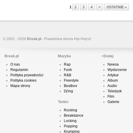
1
2
3
4
>
OSTATNIE »
© 2001 - 2026
Break.pl
- Prawdziwa strona Hip-Hop'u!
Break.pl
Muzyka
+Dodaj
O nas
Rap
Newsa
Regulamin
Funk
Wydarzenie
Polityka prywatności
R&B
Artykuł
Polityka cookies
Freestyle
Album
Mapa strony
Beatbox
Audio
Dj'ing
Teledysk
Film
Taniec
Galerie
Rocking
Breakdance
Locking
Popping
Krumping