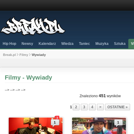
Hip Hop
Newsy
Kalendarz
Wiedza
Taniec
Muzyka
Sztuka
V
Break.pl
Filmy
Wywiady
Filmy - Wywiady
-->
-->
-->
-->
451
Znaleziono
wyników
1
2
3
4
>
OSTATNIE »
1
1